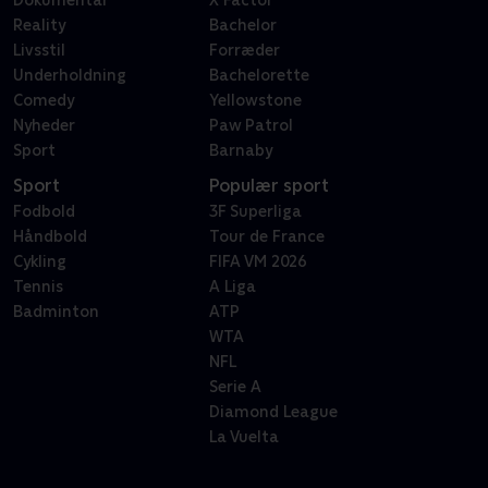
Dokumentar
X Factor
Reality
Bachelor
Livsstil
Forræder
Underholdning
Bachelorette
Comedy
Yellowstone
Nyheder
Paw Patrol
Sport
Barnaby
Sport
Populær sport
Fodbold
3F Superliga
Håndbold
Tour de France
Cykling
FIFA VM 2026
Tennis
A Liga
Badminton
ATP
WTA
NFL
Serie A
Diamond League
La Vuelta