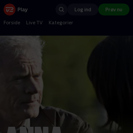
Log ind
Prøv nu
Forside
Live TV
Kategorier