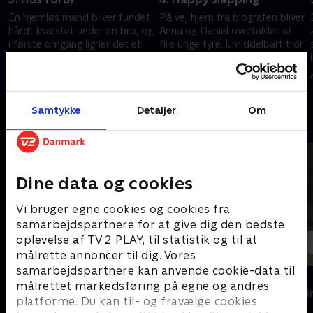
En hjemløs mand bliver fundet
På vej hjem fra biografen bliver
hårdt kvæstet under en bro, og
Anna og Daniel overfaldet af
i første omgang ligner det et
fire unge fyre. Umiddelbart tror
mislykket selvmordsforsøg.
politiet, at der er tale om
Men da Anna begynder at
"happy slapping", hvor unge
21. januar 2008 • 42 min
28. januar 2008 • 41 min
efterforske sagen, dukker et
overfalder folk og optager det
vidne op, som har en helt
hele på mobiltelefonen. Daniel
Samtykke
Detaljer
Om
anden version af forløbet
reagerer temmelig voldsomt
Andre så også
Dine data og cookies
Vi bruger egne cookies og cookies fra
samarbejdspartnere for at give dig den bedste
oplevelse af TV 2 PLAY, til statistik og til at
målrette annoncer til dig. Vores
samarbejdspartnere kan anvende cookie-data til
Klovn
Dicte
målrettet markedsføring på egne og andres
Komedie • 11 sæsoner
Krimi & Spændi
platforme. Du kan til- og fravælge cookies