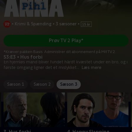
•
Krimi & Spænding
•
3 sæsoner
•
Prøv TV 2 Play*
*Kræver pakken Basis. Administrer dit abonnement på Mit TV 2.
S3:E3 • Hus forbi
En hjemløs mand bliver fundet hårdt kvæstet under en bro, og i
første omgang ligner det et mislykket
...
Læs mere
Sæson 1
Sæson 2
Sæson 3
3. Hus forbi
4. Happy Slapping