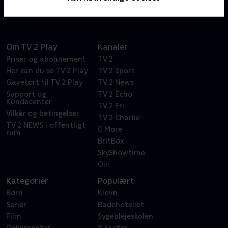
være svært helt at slippe arbejdet efter fyraften.
Om TV 2 Play
Kanaler
Priser og abonnement
TV 2
Her kan du se TV 2 Play
TV 2 Sport
Gavekort til TV 2 Play
TV 2 News
Support og
TV 2 Echo
Kundecenter
TV 2 Fri
Vilkår og betingelser
TV 2 Charlie
TV 2 NEWS i offentligt
C More
rum
BritBox
SkyShowtime
Oiii
Kategorier
Populært
Børn
Klovn
Serier
Badehotellet
Film
Sygeplejeskolen