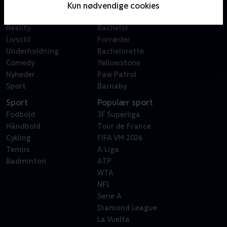
Film
Sygeplejeskolen
Kun nødvendige cookies
Dokumentar
X Factor
Reality
Bachelor
Livsstil
Forræder
Underholdning
Bachelorette
Comedy
Yellowstone
Nyheder
Paw Patrol
Sport
Barnaby
Sport
Populær sport
Fodbold
3F Superliga
Håndbold
Tour de France
Cykling
FIFA VM 2026
Tennis
A Liga
Badminton
ATP
WTA
NFL
Serie A
Diamond League
La Vuelta