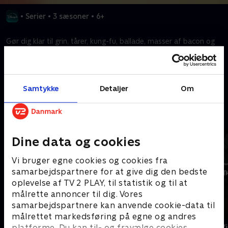
•
Serier
•
3 sæsoner
•
6+
Gør dig klar til grin, tårer, kung-fu, ballade, masser af bacon og
en flok grise og fugle. Det bliver sjovt!
Kræver tilkøb
Samtykke
Detaljer
Om
Mere indhold fra Disney+
Dine data og cookies
Vi bruger egne cookies og cookies fra
samarbejdspartnere for at give dig den bedste
oplevelse af TV 2 PLAY, til statistik og til at
målrette annoncer til dig. Vores
samarbejdspartnere kan anvende cookie-data til
målrettet markedsføring på egne og andres
The Shards
Star Wars: V
platforme. Du kan til- og fravælge cookies