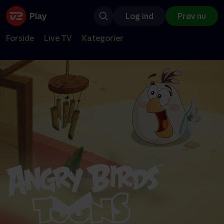
Log ind
Prøv nu
Forside
Live TV
Kategorier