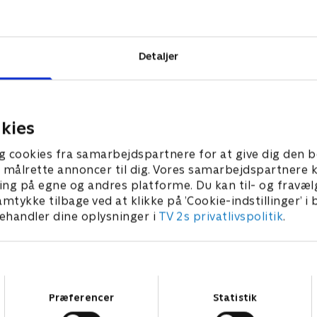
utteret for at
n kun rense sit
magtfulde
Detaljer
kies
g cookies fra samarbejdspartnere for at give dig den b
l at målrette annoncer til dig. Vores samarbejdspartner
ing på egne og andres platforme. Du kan til- og fravæl
amtykke tilbage ved at klikke på ’Cookie-indstillinger’ i
handler dine oplysninger i
TV 2s privatlivspolitik
.
Samtykkevalg
Præferencer
Statistik