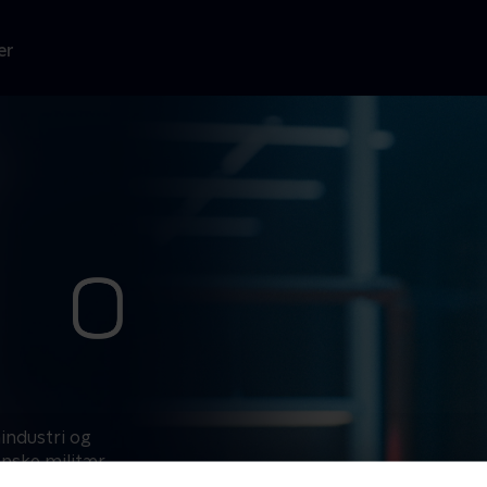
er
nindustri og
nske militær.
nologi, han nu