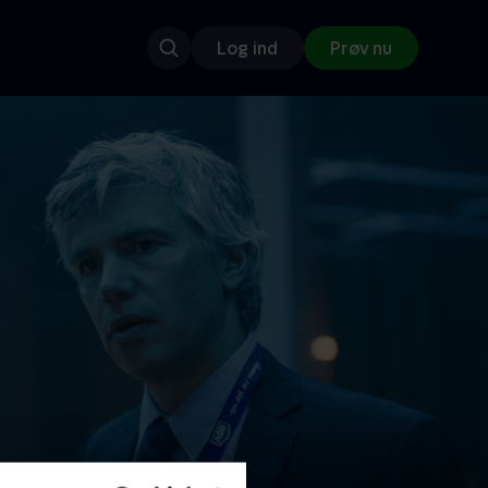
Log ind
Prøv nu