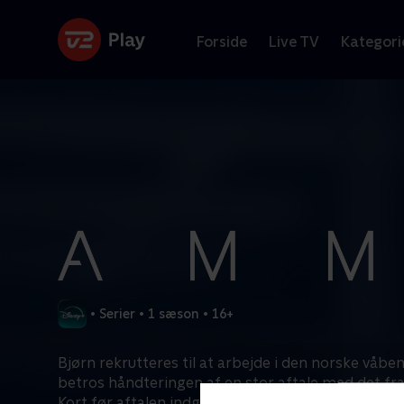
Forside
Live TV
Kategori
•
Serier
•
1 sæson
•
16+
Bjørn rekrutteres til at arbejde i den norske våbe
betros håndteringen af en stor aftale med det fra
Kort før aftalen indgås, opdager Bjørn, at den tek