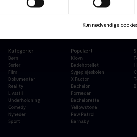
Star Wars: Visions Presents - The Ninth Jedi
L
Serier • 1 sæsoner
2
Kun nødvendige cookie
Kategorier
Populært
S
Børn
Klovn
F
Serier
Badehotellet
H
Film
Sygeplejeskolen
C
Dokumentar
X Factor
T
Reality
Bachelor
B
Livsstil
Forræder
Underholdning
Bachelorette
Comedy
Yellowstone
Nyheder
Paw Patrol
Sport
Barnaby