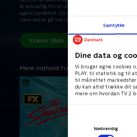
er ansvarlig for, er ulovlig, og at han kun blev rekr
agere syndebuk. Da uskyldige liv går tabt, kan Bjør
navn ved at gå ind i en dødsensfarlig kamp mod 
Samtykke
modstandere.
Kræver tilkøb
Dine data og coo
Vi bruger egne cookies o
Mere indhold fra Disney+
PLAY, til statistik og ti
til målrettet markedsfør
du kan altid trække dit s
mere om hvordan TV 2 be
Nødvendig