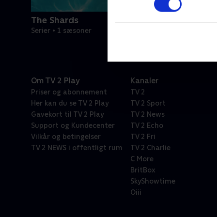
The Shards
Serier • 1 sæsoner
Om TV 2 Play
Kanaler
Priser og abonnement
TV 2
Her kan du se TV 2 Play
TV 2 Sport
Gavekort til TV 2 Play
TV 2 News
Support og Kundecenter
TV 2 Echo
Vilkår og betingelser
TV 2 Fri
TV 2 NEWS i offentligt rum
TV 2 Charlie
C More
BritBox
SkyShowtime
Oiii