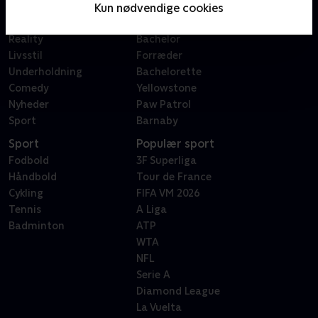
Film
Sygeplejeskolen
Kun nødvendige cookies
Dokumentar
X Factor
Reality
Bachelor
Livsstil
Forræder
Underholdning
Bachelorette
Comedy
Yellowstone
Nyheder
Paw Patrol
Sport
Barnaby
Sport
Populær sport
Fodbold
3F Superliga
Håndbold
Tour de France
Cykling
FIFA VM 2026
Tennis
A Liga
Badminton
ATP
WTA
NFL
Serie A
Diamond League
La Vuelta