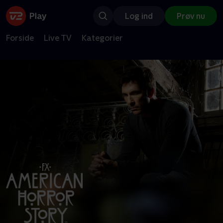
Log ind
Prøv nu
Forside
Live TV
Kategorier