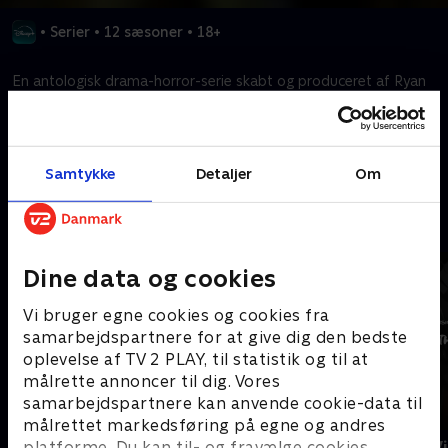
•
Serier
•
12 sæsoner
•
18+
En antologisk drama-horror-serie skabt og produceret af Ryan
Murphy og Brad Falchuk.
Kræver tilkøb
Samtykke
Detaljer
Om
Mere indhold fra Disney+
Dine data og cookies
Vi bruger egne cookies og cookies fra
samarbejdspartnere for at give dig den bedste
oplevelse af TV 2 PLAY, til statistik og til at
målrette annoncer til dig. Vores
samarbejdspartnere kan anvende cookie-data til
målrettet markedsføring på egne og andres
The Shards
Star Wars: V
platforme. Du kan til- og fravælge cookies