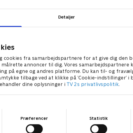
Detaljer
kies
g cookies fra samarbejdspartnere for at give dig den b
l at målrette annoncer til dig. Vores samarbejdspartner
ing på egne og andres platforme. Du kan til- og fravæl
amtykke tilbage ved at klikke på ’Cookie-indstillinger’ i
handler dine oplysninger i
TV 2s privatlivspolitik
.
Samtykkevalg
Præferencer
Statistik
Star Wars: Visions Presents - The Ninth Jedi
L