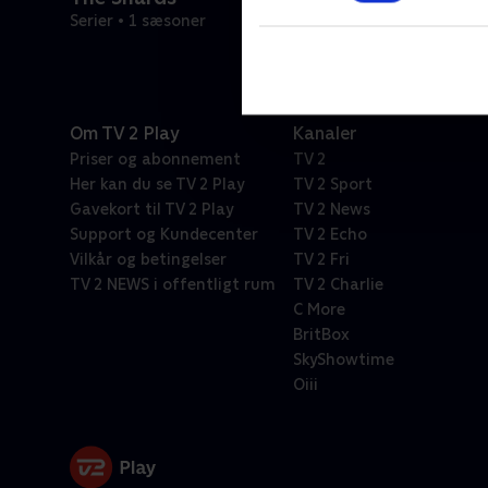
Serier • 1 sæsoner
Om TV 2 Play
Kanaler
Priser og abonnement
TV 2
Her kan du se TV 2 Play
TV 2 Sport
Gavekort til TV 2 Play
TV 2 News
Support og Kundecenter
TV 2 Echo
Vilkår og betingelser
TV 2 Fri
TV 2 NEWS i offentligt rum
TV 2 Charlie
C More
BritBox
SkyShowtime
Oiii