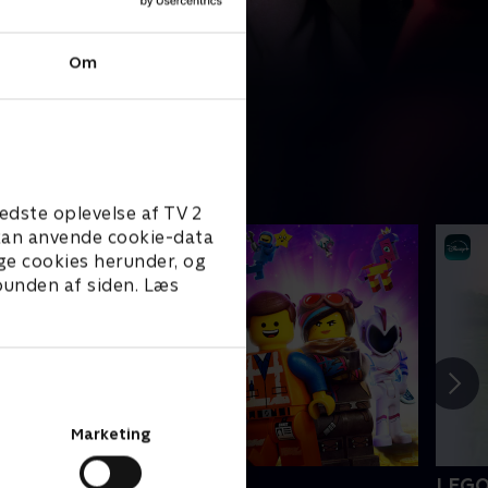
Om
edste oplevelse af TV 2
e kan anvende cookie-data
ge cookies herunder, og
 bunden af siden. Læs
Marketing
EGO filmen 2
LEGO