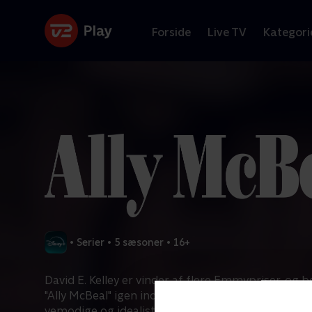
Forside
Live TV
Kategori
•
Serier
•
5 sæsoner
•
16+
David E. Kelley er vinder af flere Emmypriser, og 
"Ally McBeal" igen ind i retssalen. En skæv serie o
vemodige og idealistiske - omend altid usikre -- a