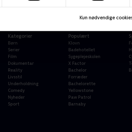
Serier • 1 sæsoner
2
Kun nødvendige cookie
Kategorier
Populært
S
Børn
Klovn
F
Serier
Badehotellet
H
Film
Sygeplejeskolen
C
Dokumentar
X Factor
T
Reality
Bachelor
B
Livsstil
Forræder
Underholdning
Bachelorette
Comedy
Yellowstone
Nyheder
Paw Patrol
Sport
Barnaby