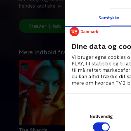
hendes kaotiske liv i et advokatfirma i Boston.
Samtykke
Kræver tilkøb
Dine data og coo
Mere indhold fra Disney+
Vi bruger egne cookies o
PLAY, til statistik og ti
til målrettet markedsfør
du kan altid trække dit s
mere om hvordan TV 2 be
Nødvendig
The Shards