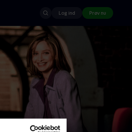
Log ind
Prøv nu