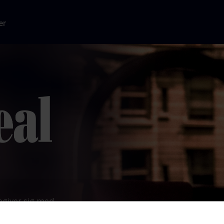
er
begiver sig med
m den
dvokat, og