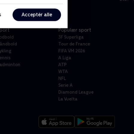
s
Acceptér alle
port
Populær sport
odbold
3F Superliga
åndbold
Tour de France
ykling
FIFA VM 2026
ennis
A Liga
adminton
ATP
WTA
NFL
Serie A
Diamond League
La Vuelta