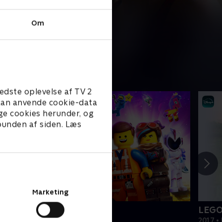
Om
edste oplevelse af TV 2
e kan anvende cookie-data
ge cookies herunder, og
 bunden af siden. Læs
Marketing
EGO filmen 2
LEGO
019 • Film • 1 t. 47 min
2017 • 