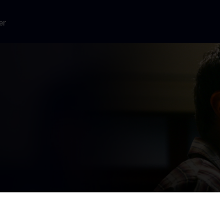
er
g kæmper med
ristow er en