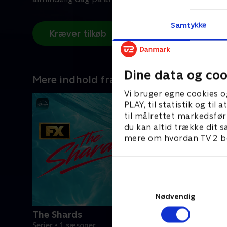
Samtykke
Kræver tilkøb
Dine data og coo
Mere indhold fra Disney+
Vi bruger egne cookies o
PLAY, til statistik og ti
til målrettet markedsfør
du kan altid trække dit s
mere om hvordan TV 2 be
Nødvendig
The Shards
Serier • 1 sæsoner