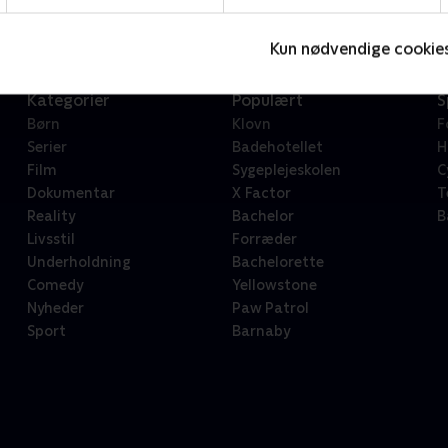
Kun nødvendige cookie
Kategorier
Populært
S
Børn
Klovn
F
Serier
Badehotellet
H
Film
Sygeplejeskolen
C
Dokumentar
X Factor
T
Reality
Bachelor
B
Livsstil
Forræder
Underholdning
Bachelorette
Comedy
Yellowstone
Nyheder
Paw Patrol
Sport
Barnaby