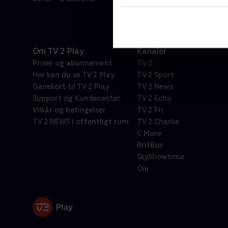
Om TV 2 Play
Kanaler
Priser og abonnement
TV 2
Her kan du se TV 2 Play
TV 2 Sport
Gavekort til TV 2 Play
TV 2 News
Support og Kundecenter
TV 2 Echo
Vilkår og betingelser
TV 2 Fri
TV 2 NEWS i offentligt rum
TV 2 Charlie
C More
BritBox
SkyShowtime
Oiii