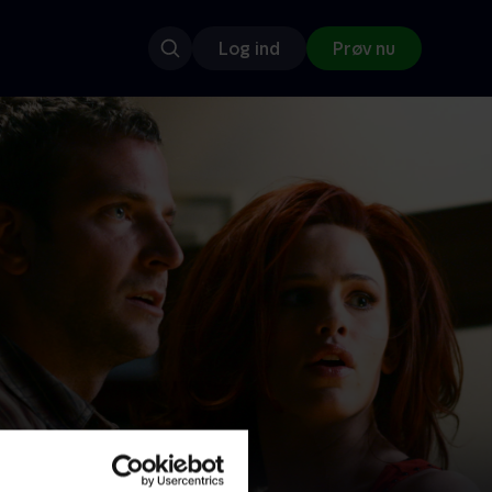
Log ind
Prøv nu