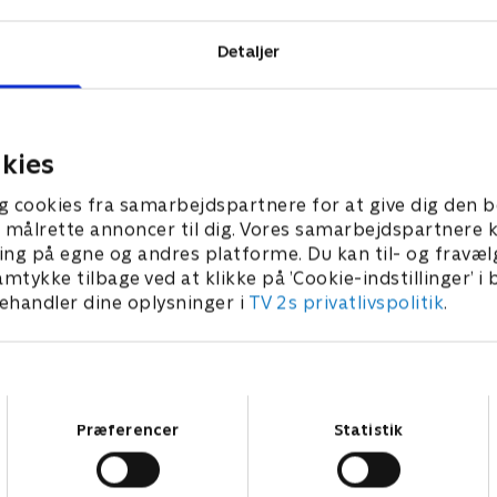
Detaljer
kies
g cookies fra samarbejdspartnere for at give dig den b
l at målrette annoncer til dig. Vores samarbejdspartner
ing på egne og andres platforme. Du kan til- og fravæl
amtykke tilbage ved at klikke på ’Cookie-indstillinger’ i
handler dine oplysninger i
TV 2s privatlivspolitik
.
Samtykkevalg
Præferencer
Statistik
Star Wars: Visions Presents - The Ninth Jedi
L
Serier • 1 sæsoner
2