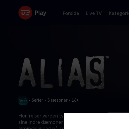
Forside
Live TV
Kategori
•
Serier
•
5 sæsoner
•
16+
Hun rejser verden tynd, kæmper mod de onde o
sine indre dæmoner. For den unge spion Sydney B
almindelig dag på arbejdet ikke helt almindelig.