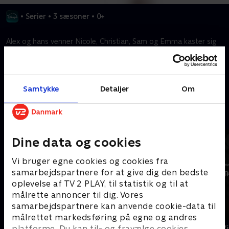
•
Serier
•
3 sæsoner
•
0+
Alex og hans venner Nicole, Christian, Sam og Emma kaster sig
ud i store eventyr i gymnasiet, fyldt med musik og venskab.
Kræver tilkøb
Samtykke
Detaljer
Om
Mere indhold fra Disney+
Dine data og cookies
Vi bruger egne cookies og cookies fra
samarbejdspartnere for at give dig den bedste
oplevelse af TV 2 PLAY, til statistik og til at
målrette annoncer til dig. Vores
samarbejdspartnere kan anvende cookie-data til
målrettet markedsføring på egne og andres
The Shards
Star Wars: V
platforme. Du kan til- og fravælge cookies