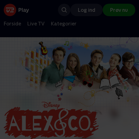
Log ind
Prøv nu
Forside
Live TV
Kategorier