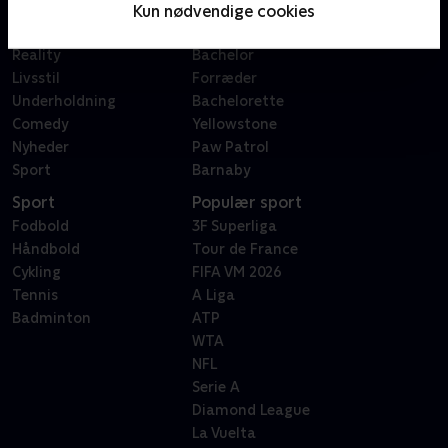
Film
Sygeplejeskolen
Kun nødvendige cookies
Dokumentar
X Factor
Reality
Bachelor
Livsstil
Forræder
Underholdning
Bachelorette
Comedy
Yellowstone
Nyheder
Paw Patrol
Sport
Barnaby
Sport
Populær sport
Fodbold
3F Superliga
Håndbold
Tour de France
Cykling
FIFA VM 2026
Tennis
A Liga
Badminton
ATP
WTA
NFL
Serie A
Diamond League
La Vuelta