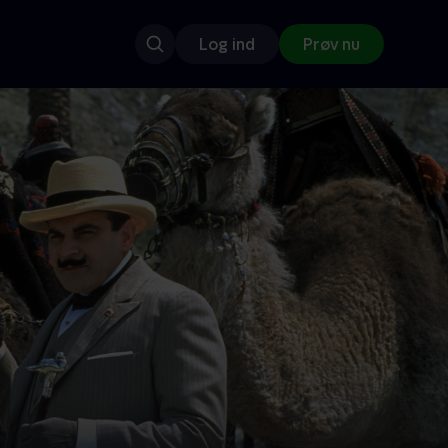
Log ind
Prøv nu