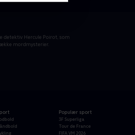
e detektiv Hercule Poirot, som
 række mordmysterier.
port
Populær sport
odbold
3F Superliga
åndbold
Tour de France
ykling
FIFA VM 2026