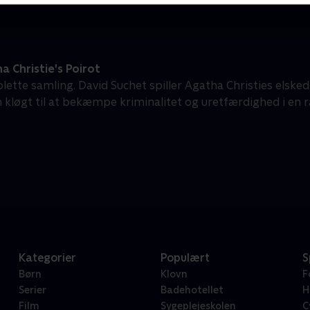
 Christie's Poirot
ette samling. David Suchet spiller Agatha Christies elsked
n kløgt til at bekæmpe kriminalitet og uretfærdighed i en
Kategorier
Populært
S
Børn
Klovn
F
Serier
Badehotellet
H
Film
Sygeplejeskolen
C