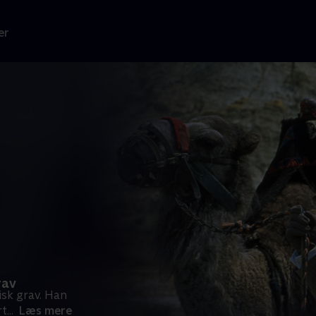
er
rav
sk grav. Han
rt
...
Læs mere