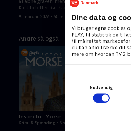
at åbne graven, men gør det alligevel.
når dog ik
Kort tid efter dør han af et
myrdet.
9. februar
hjerteanfald.
Dine data og coo
9. februar 2026 • 50 min
Vi bruger egne cookies o
PLAY, til statistik og ti
Andre så også
til målrettet markedsfør
du kan altid trække dit s
mere om hvordan TV 2 be
Nødvendig
Inspector Morse
Krimi & Spænding • 8 sæsoner