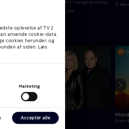
 nu?
testamente og gjort mange arveløse.
9. feb
9. februar 2026 • 51 min
edste oplevelse af TV 2
e kan anvende cookie-data
ge cookies herunder, og
 bunden af siden. Læs
Marketing
ornyet mistanke
Mord
s
Acceptér alle
rimi & Spænding • 2 sæsoner
Krimi 