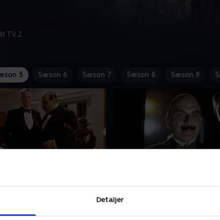
t TV 2.
æson 5
Sæson 6
Sæson 7
Sæson 8
Sæson 9
S
rhunden
3. Gule Iris
n Astwell har planer om at
Da Poirot var på rejse i Buen
Detaljer
ge på 2. verdenskrig, der
blev en kvinde ved navn Iris
 ud når som helst. Astwell
Poirot formåede ikke at løs