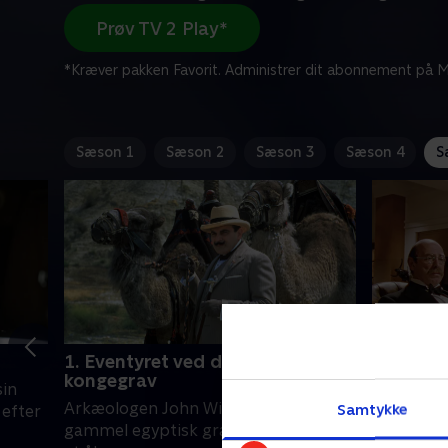
Prøv TV 2 Play*
*Kræver pakken Favorit. Administrer dit abonnement på Mi
Sæson 1
Sæson 2
Sæson 3
Sæson 4
S
1. Eventyret ved den egyptiske
2. Unde
kongegrav
sin
Sir Reube
Arkæologen John Willard finder en
Samtykke
 efter
tjene pen
gammel egyptisk grav. Han frarådes
kan bryde