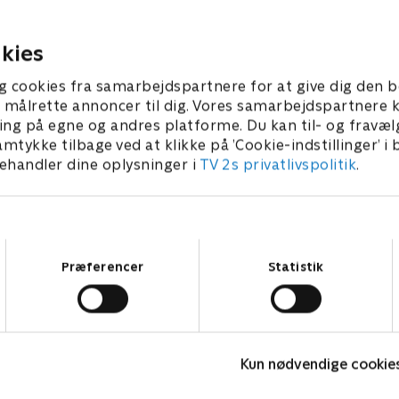
ke så langt, da han bliver
dengang. Men hvad sker der
 2026 • 51 min
9. februar 2026 • 50 min
kies
g cookies fra samarbejdspartnere for at give dig den b
l at målrette annoncer til dig. Vores samarbejdspartner
ing på egne og andres platforme. Du kan til- og fravæl
amtykke tilbage ved at klikke på ’Cookie-indstillinger’ i
handler dine oplysninger i
TV 2s privatlivspolitik
.
Samtykkevalg
Præferencer
Statistik
En sag for Frost
F
Kun nødvendige cookie
Krimi & Spænding • 9 sæsoner
K