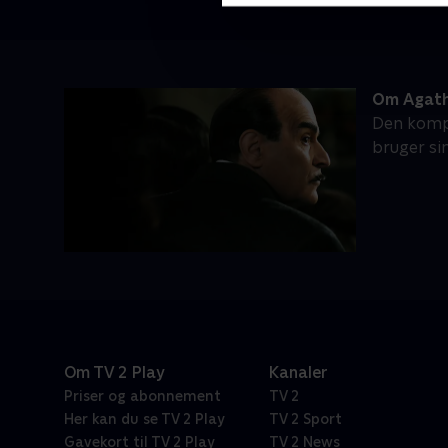
Om Agatha
Den kompl
bruger si
Om TV 2 Play
Kanaler
Priser og abonnement
TV 2
Her kan du se TV 2 Play
TV 2 Sport
Gavekort til TV 2 Play
TV 2 News