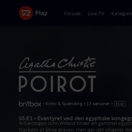
Forside
Live TV
Kategori
•
Krimi & Spænding
•
13 sæsoner
•
S5:E1 • Eventyret ved den egyptiske kongeg
Arkæologen John Willard finder en gammel egypti
frarådes at åbne graven, men gør det alligevel. Ko