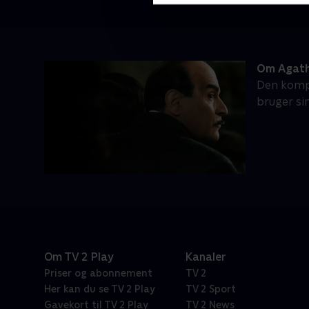
Om Agatha
Den kompl
bruger si
Om TV 2 Play
Kanaler
Priser og abonnement
TV 2
Her kan du se TV 2 Play
TV 2 Sport
Gavekort til TV 2 Play
TV 2 News