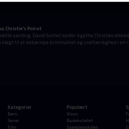
 Christie's Poirot
ette samling. David Suchet spiller Agatha Christies elsked
n kløgt til at bekæmpe kriminalitet og uretfærdighed i en
Kategorier
Populært
S
Børn
Klovn
F
Serier
Badehotellet
H
Film
Sygeplejeskolen
C