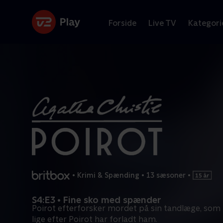
Forside
Live TV
Kategori
•
Krimi & Spænding
•
13 sæsoner
•
S4:E3 • Fine sko med spænder
Poirot efterforsker mordet på sin tandlæge, som b
lige efter Poirot har forladt ham.