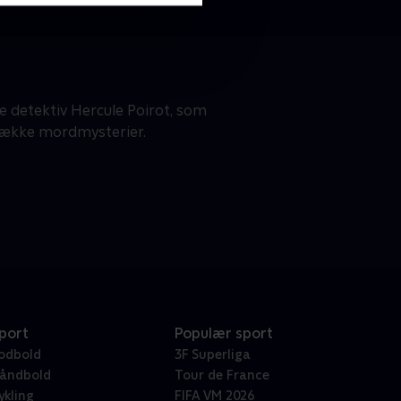
e detektiv Hercule Poirot, som
 række mordmysterier.
port
Populær sport
odbold
3F Superliga
åndbold
Tour de France
ykling
FIFA VM 2026