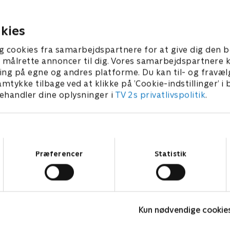
aven, men gør det alligevel.
når dog ikke så langt, da han
fter dør han af et
myrdet.
9. februar 2026 • 51 min
ld.
kies
 2026 • 50 min
g cookies fra samarbejdspartnere for at give dig den b
l at målrette annoncer til dig. Vores samarbejdspartner
ing på egne og andres platforme. Du kan til- og fravæl
amtykke tilbage ved at klikke på ’Cookie-indstillinger’ i
handler dine oplysninger i
TV 2s privatlivspolitik
.
Samtykkevalg
Præferencer
Statistik
En sag for Frost
F
Kun nødvendige cookie
Krimi & Spænding • 9 sæsoner
K