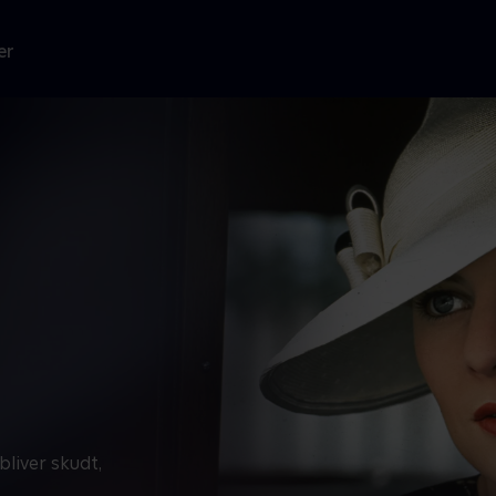
er
liver skudt,