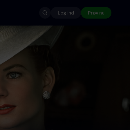
Log ind
Prøv nu