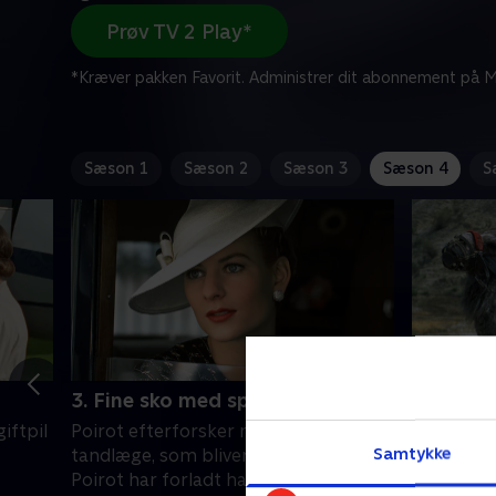
Prøv TV 2 Play*
*Kræver pakken Favorit. Administrer dit abonnement på Mi
Sæson 1
Sæson 2
Sæson 3
Sæson 4
S
3. Fine sko med spænder
1. Event
kongegr
iftpil
Poirot efterforsker mordet på sin
Arkæologe
Samtykke
tandlæge, som bliver skudt, lige efter
gammel eg
Poirot har forladt ham.