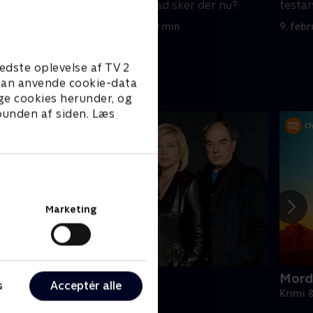
 bliver
dengang. Men hvad sker der nu?
testa
9. februar 2026 • 50 min
9. feb
edste oplevelse af TV 2
e kan anvende cookie-data
ge cookies herunder, og
 bunden af siden. Læs
Marketing
ornyet mistanke
Mord
s
Acceptér alle
rimi & Spænding • 2 sæsoner
Krimi 