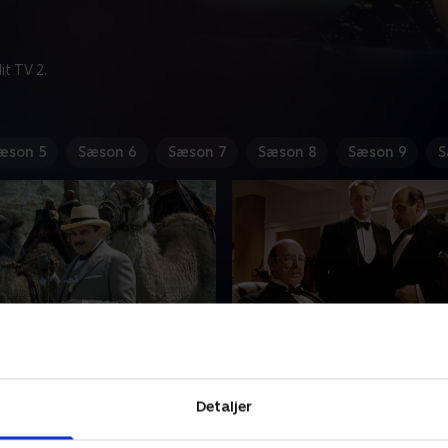
t TV 2.
æson 5
Sæson 6
Sæson 7
Sæson 8
Sæson 9
S
yret ved den egyptiske
2. Underhunden
av
Sir Reuben Astwell har plan
Detaljer
n John Willard finder en
tjene penge på 2. verdenskri
yptisk grav. Han frarådes
kan bryde ud når som helst.