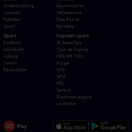
Underholdning
Bachelorette
Comedy
Yellowstone
Nyheder
Paw Patrol
Sport
Barnaby
Sport
Populær sport
Fodbold
3F Superliga
Håndbold
Tour de France
Cykling
FIFA VM 2026
Tennis
A Liga
Badminton
ATP
WTA
NFL
Serie A
Diamond League
La Vuelta