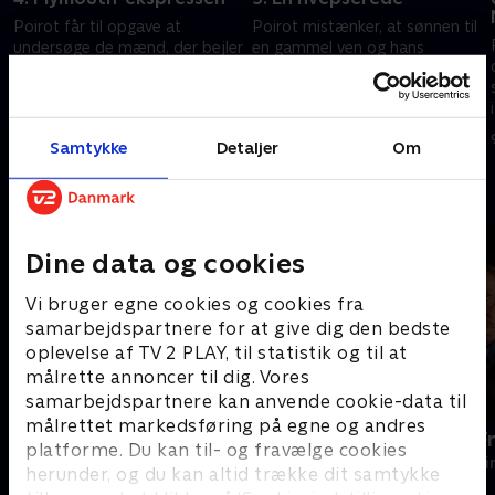
Poirot får til opgave at
Poirot mistænker, at sønnen til
undersøge de mænd, der bejler
en gammel ven og hans
til en australsk magnats datter.
modelkæreste er i fare.
9. februar 2026 • 50 min
9. februar 2026 • 50 min
Samtykke
Detaljer
Om
Andre så også
Dine data og cookies
Vi bruger egne cookies og cookies fra
samarbejdspartnere for at give dig den bedste
oplevelse af TV 2 PLAY, til statistik og til at
målrette annoncer til dig. Vores
samarbejdspartnere kan anvende cookie-data til
målrettet markedsføring på egne og andres
Inspector Morse
En sag for F
platforme. Du kan til- og fravælge cookies
Krimi & Spænding • 8 sæsoner
Krimi & Spændi
herunder, og du kan altid trække dit samtykke