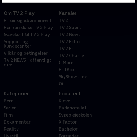
Om TV 2 Play
Kanaler
Priser og abonnement
TV 2
Her kan du se TV 2 Play
TV 2 Sport
Gavekort til TV 2 Play
TV 2 News
Support og
TV 2 Echo
Kundecenter
TV 2 Fri
Vilkår og betingelser
TV 2 Charlie
TV 2 NEWS i offentligt
C More
rum
BritBox
SkyShowtime
Oiii
Kategorier
Populært
Børn
Klovn
Serier
Badehotellet
Film
Sygeplejeskolen
Dokumentar
X Factor
Reality
Bachelor
Livsstil
Forræder