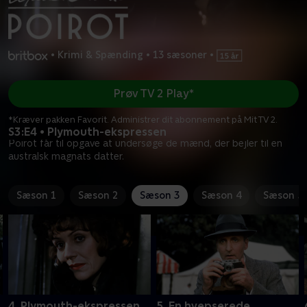
•
Krimi & Spænding
•
13 sæsoner
•
Prøv TV 2 Play*
*Kræver pakken Favorit. Administrer dit abonnement på Mit TV 2.
S3:E4 • Plymouth-ekspressen
Poirot får til opgave at undersøge de mænd, der bejler til en
australsk magnats datter.
Sæson 1
Sæson 2
Sæson 3
Sæson 4
Sæson 5
4. Plymouth-ekspressen
5. En hvepserede