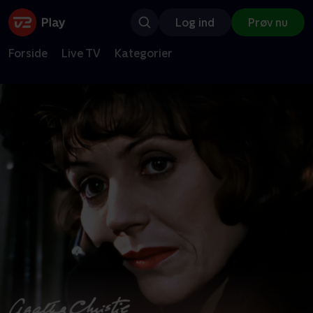
Log ind
Prøv nu
Forside
Live TV
Kategorier