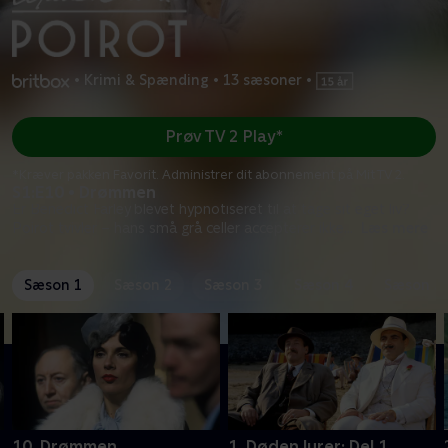
•
Krimi & Spænding
•
13 sæsoner
•
Prøv TV 2 Play*
*Kræver pakken Favorit. Administrer dit abonnement på Mit TV 2.
S1:E10 • Drømmen
Er Benedict Farley blevet hypnotiseret til at tage sit eget liv?
Poirot tvivler – hans små grå celler accepterer ikke
...
Læs mere
Sæson 1
Sæson 2
Sæson 3
Sæson 4
Sæson 5
10. Drømmen
1. Døden lurer: Del 1