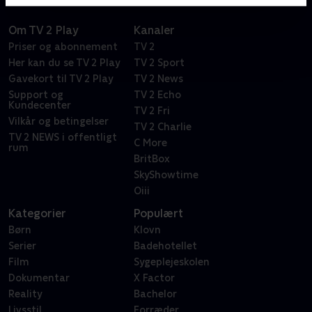
Om TV 2 Play
Kanaler
Priser og abonnement
TV 2
Her kan du se TV 2 Play
TV 2 Sport
Gavekort til TV 2 Play
TV 2 News
Support og
TV 2 Echo
Kundecenter
TV 2 Fri
Vilkår og betingelser
TV 2 Charlie
TV 2 NEWS i offentligt
C More
rum
BritBox
SkyShowtime
Oiii
Kategorier
Populært
Børn
Klovn
Serier
Badehotellet
Film
Sygeplejeskolen
Dokumentar
X Factor
Reality
Bachelor
Livsstil
Forræder