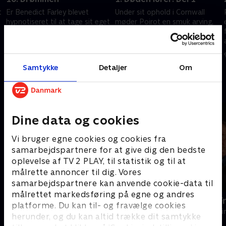
t
Er Benedict Farley blevet
Under sit ophold i Cornwall
hypnotiseret til at tage sit eget
møder Poirot en smuk arving,
liv? Poirot tvivler – hans små
hvis liv er truet.
grå celler accepterer ikke en så
9. februar 2026 • 50 min
usandsynlig forklaring.
9. februar 2026 • 49 min
Samtykke
Detaljer
Om
Andre så også
Dine data og cookies
Vi bruger egne cookies og cookies fra
samarbejdspartnere for at give dig den bedste
oplevelse af TV 2 PLAY, til statistik og til at
målrette annoncer til dig. Vores
samarbejdspartnere kan anvende cookie-data til
målrettet markedsføring på egne og andres
Inspector Morse
En sag for F
platforme. Du kan til- og fravælge cookies
Krimi & Spænding • 8 sæsoner
Krimi & Spændi
herunder, og du kan altid trække dit samtykke