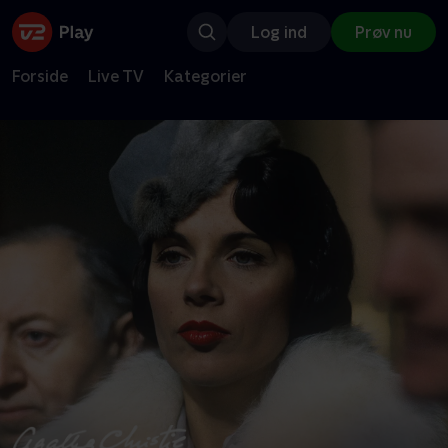
Log ind
Prøv nu
Forside
Live TV
Kategorier