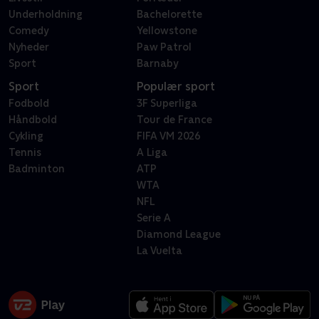
Underholdning
Bachelorette
Comedy
Yellowstone
Nyheder
Paw Patrol
Sport
Barnaby
Sport
Populær sport
Fodbold
3F Superliga
Håndbold
Tour de France
Cykling
FIFA VM 2026
Tennis
A Liga
Badminton
ATP
WTA
NFL
Serie A
Diamond League
La Vuelta