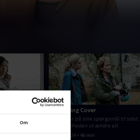
rm
6. Breaking Cover
del af
Jo får svar på sine spørgsmål til sidst,
Om
g Jo og Tasha
men sandheden vil ændre alt.
g side af Daniel.
27. maj 2024 • 46 min
e en mistanke om,