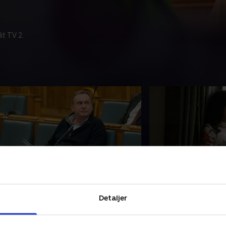
t TV 2.
. In Too Deep
5. Gathering Sto
fterforskningen spidser til, og
Pat er nu blevet en 
Detaljer
istanken mod Tasha bliver større
efterforskningen, o
g større. Jo oplever endelig et
opdager en hemmeli
ennembrud, og Molly indser, at hun
Jo begynder at hav