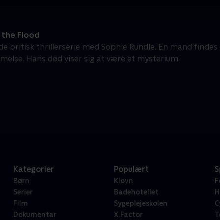
 the Flood
 britisk thrillerserie med Sophie Rundle. En mand findes d
else. Hans død viser sig at være et mysterium.
Kategorier
Populært
S
Børn
Klovn
F
Serier
Badehotellet
H
Film
Sygeplejeskolen
C
Dokumentar
X Factor
T