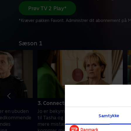
Prøv TV 2 Play*
*Kræver pakken Favorit. Administrer dit abonnement på Mi
Sæson 1
3. Connections
4
ker en ubuden
Jo er bekymret for Lees forbindelse
E
Samtykke
g vedkommende
til Tasha og Daniel. Pat bliver mere og
m
endes
mere mistænksom, jo længere Jo
o
ing.
kommer med efterforskningen.
g