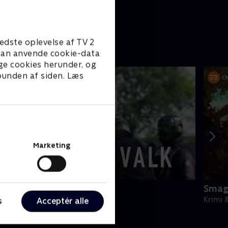
edste oplevelse af TV 2
e kan anvende cookie-data
ge cookies herunder, og
 bunden af siden. Læs
Marketing
an der Valk
Smag
rimi & Spænding • 4 sæsoner
Krimi 
s
Acceptér alle