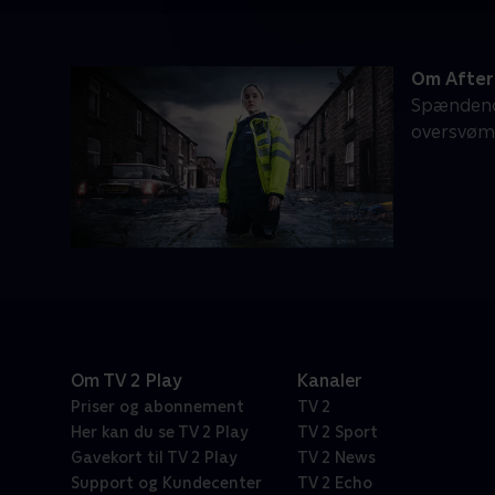
Om After
Spændende
oversvømm
Om TV 2 Play
Kanaler
Priser og abonnement
TV 2
Her kan du se TV 2 Play
TV 2 Sport
Gavekort til TV 2 Play
TV 2 News
Support og Kundecenter
TV 2 Echo