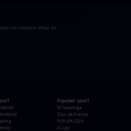
ød i en elevator efter en
port
Populær sport
odbold
3F Superliga
åndbold
Tour de France
ykling
FIFA VM 2026
ennis
A Liga