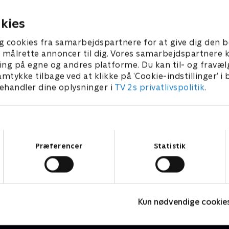
r i fare.
hvem morderen er.
0. maj 2024 • 46 min
27. maj 2024 • 43 min
kies
g cookies fra samarbejdspartnere for at give dig den b
l at målrette annoncer til dig. Vores samarbejdspartner
ing på egne og andres platforme. Du kan til- og fravæl
amtykke tilbage ved at klikke på ’Cookie-indstillinger’ i
handler dine oplysninger i
TV 2s privatlivspolitik
.
Samtykkevalg
Præferencer
Statistik
Mord i Skærgården
V
Krimi & Spænding • 4 sæsoner
K
Kun nødvendige cookie