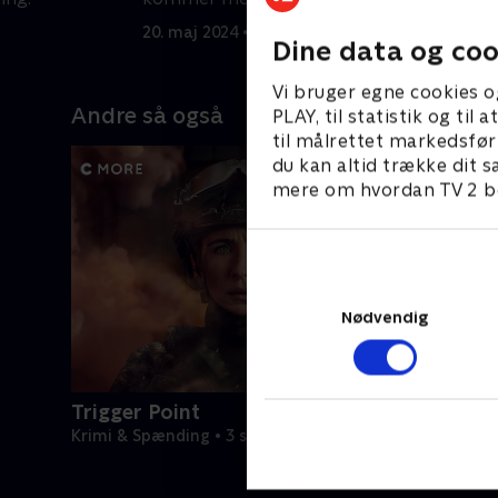
e
20. maj 2024 • 45 min
2
Dine data og coo
Vi bruger egne cookies o
Andre så også
PLAY, til statistik og ti
til målrettet markedsfør
du kan altid trække dit s
mere om hvordan TV 2 be
Nødvendig
Trigger Point
Krimi & Spænding • 3 sæsoner