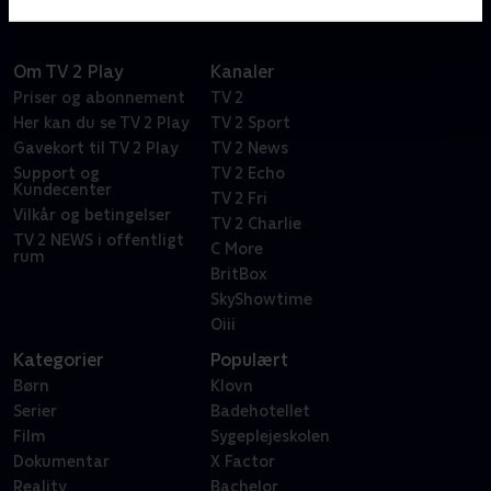
Om TV 2 Play
Kanaler
Priser og abonnement
TV 2
Her kan du se TV 2 Play
TV 2 Sport
Gavekort til TV 2 Play
TV 2 News
Support og
TV 2 Echo
Kundecenter
TV 2 Fri
Vilkår og betingelser
TV 2 Charlie
TV 2 NEWS i offentligt
C More
rum
BritBox
SkyShowtime
Oiii
Kategorier
Populært
Børn
Klovn
Serier
Badehotellet
Film
Sygeplejeskolen
Dokumentar
X Factor
Reality
Bachelor