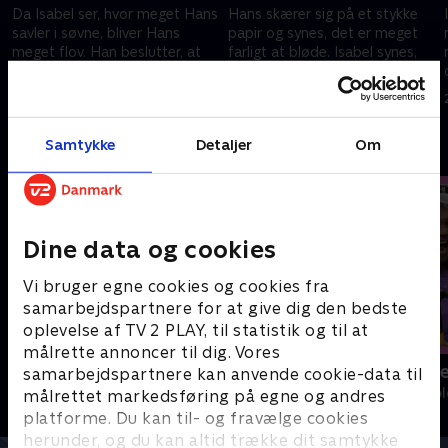
Da Isabel ser, hvor meget Hans
Hans skærer sig på et stykke
savler i søvne, bliver Hans
papir og synes, det er meget
meget flov. Han beslutter, at
farligt at bløde. Isabel synes,
han aldrig vil savle igen og gør
han er et pjok og prøver at
alt, hvad han kan for at stoppe
forklare ham, at blod er smart
22. april 2023 • 11 min
22. april 2023 • 10 min
det.
og vigtigt.
Samtykke
Detaljer
Om
Andre så også
Dine data og cookies
Vi bruger egne cookies og cookies fra
samarbejdspartnere for at give dig den bedste
oplevelse af TV 2 PLAY, til statistik og til at
målrette annoncer til dig. Vores
Slikbyggerne
Mit nye være
samarbejdspartnere kan anvende cookie-data til
Børne-underholdning • 3 sæsoner
Børne-underhol
målrettet markedsføring på egne og andres
platforme. Du kan til- og fravælge cookies
herunder, og du kan altid trække dit samtykke