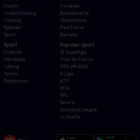
Livsstil
Forræder
Underholdning
Bachelorette
Comedy
Yellowstone
Nyheder
Paw Patrol
Sport
Barnaby
Sport
Populær sport
Fodbold
3F Superliga
Håndbold
Tour de France
Cykling
FIFA VM 2026
Tennis
A Liga
Badminton
ATP
WTA
NFL
Serie A
Diamond League
La Vuelta