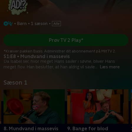
•
Børn
•
1 sæson
•
Prøv TV 2 Play*
*Kræver pakken Basis. Administrer dit abonnement på Mit TV 2.
S1:E8 • Mundvand i massevis
Da Isabel ser, hvor meget Hans savler i søvne, bliver Hans
meget flov. Han beslutter, at han aldrig vil savle
...
Læs mere
Sæson 1
8. Mundvand i massevis
9. Bange for blod