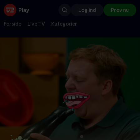
Log ind
Prøv nu
Forside
Live TV
Kategorier