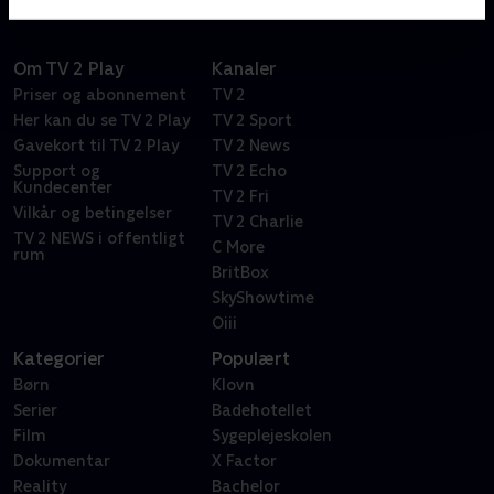
Om TV 2 Play
Kanaler
Priser og abonnement
TV 2
Her kan du se TV 2 Play
TV 2 Sport
Gavekort til TV 2 Play
TV 2 News
Support og
TV 2 Echo
Kundecenter
TV 2 Fri
Vilkår og betingelser
TV 2 Charlie
TV 2 NEWS i offentligt
C More
rum
BritBox
SkyShowtime
Oiii
Kategorier
Populært
Børn
Klovn
Serier
Badehotellet
Film
Sygeplejeskolen
Dokumentar
X Factor
Reality
Bachelor