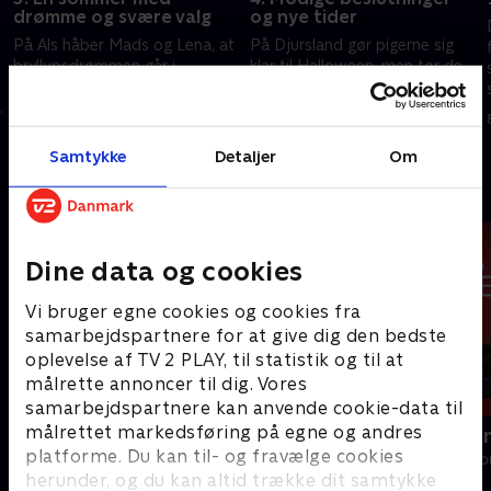
drømme og svære valg
og nye tider
På Als håber Mads og Lena, at
På Djursland gør pigerne sig
bryllupsdrømmen går i
klar til Halloween, men tør de
opfyldelse, og i Ålsgårde tager
møde mørkets monstre? På
g
Lisbeth og Christian hul på en
Als står Mads over for sit livs
sommer, der ikke går som
tale, og i Lyngby åbner en ny
16. januar 2025 • 40 min
23. januar 2025 • 38 min
planlagt.
verden sig.
Samtykke
Detaljer
Om
Andre så også
Dine data og cookies
Vi bruger egne cookies og cookies fra
samarbejdspartnere for at give dig den bedste
oplevelse af TV 2 PLAY, til statistik og til at
målrette annoncer til dig. Vores
samarbejdspartnere kan anvende cookie-data til
målrettet markedsføring på egne og andres
Årgang 0
Årgang 0 fo
platforme. Du kan til- og fravælge cookies
Livsstil • 21 sæsoner
Livsstil • 1 sæs
herunder, og du kan altid trække dit samtykke