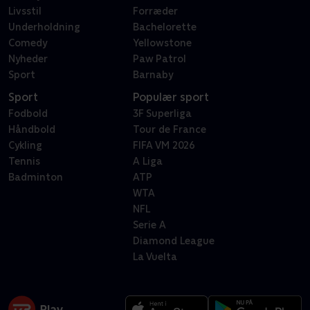
Livsstil
Forræder
Underholdning
Bachelorette
Comedy
Yellowstone
Nyheder
Paw Patrol
Sport
Barnaby
Sport
Populær sport
Fodbold
3F Superliga
Håndbold
Tour de France
Cykling
FIFA VM 2026
Tennis
A Liga
Badminton
ATP
WTA
NFL
Serie A
Diamond League
La Vuelta