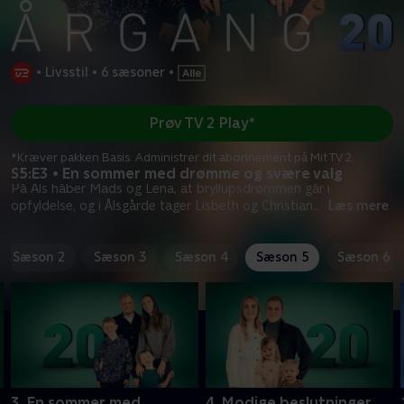
•
Livsstil
•
6 sæsoner
•
Prøv TV 2 Play*
*Kræver pakken Basis. Administrer dit abonnement på Mit TV 2.
S5:E3 • En sommer med drømme og svære valg
På Als håber Mads og Lena, at bryllupsdrømmen går i
opfyldelse, og i Ålsgårde tager Lisbeth og Christian
...
Læs mere
Sæson 2
Sæson 3
Sæson 4
Sæson 5
Sæson 6
3. En sommer med
4. Modige beslutninger