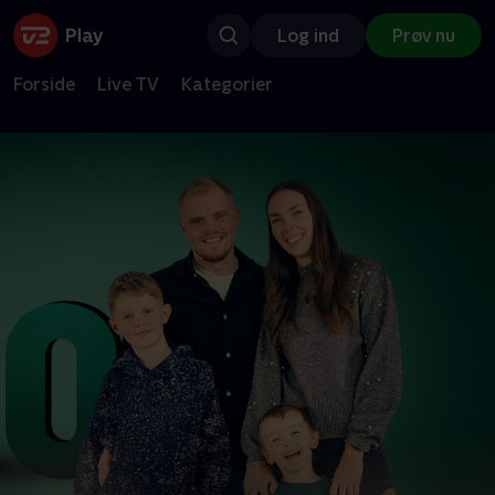
Log ind
Prøv nu
Forside
Live TV
Kategorier