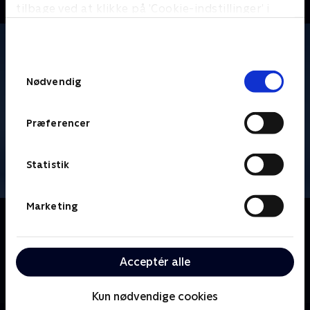
tilbage ved at klikke på ’Cookie-indstillinger’ i
bunden af siden. Læs mere om hvordan TV 2
behandler dine oplysninger i
TV 2s privatlivspolitik
.
Samtykkevalg
Nødvendig
Præferencer
Statistik
Marketing
Om Årgang 20
Hvordan bliver den næste generation af danskere?
Og hvilket Danmark vil de vokse op i? 'Årgang 20'
Acceptér alle
følger fire børn og deres familier - fra børnene bliver
født, til de i 2038 fylder 18 år.
Kun nødvendige cookies