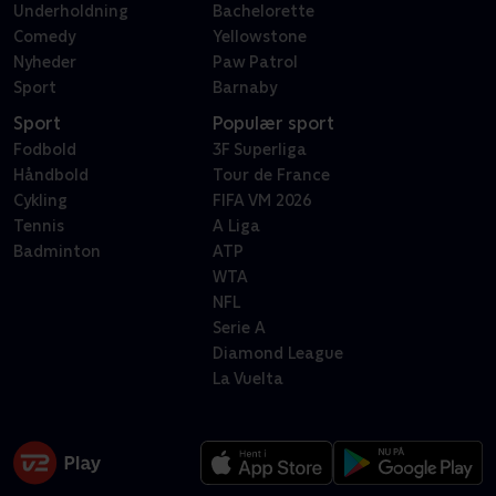
Underholdning
Bachelorette
Comedy
Yellowstone
Nyheder
Paw Patrol
Sport
Barnaby
Sport
Populær sport
Fodbold
3F Superliga
Håndbold
Tour de France
Cykling
FIFA VM 2026
Tennis
A Liga
Badminton
ATP
WTA
NFL
Serie A
Diamond League
La Vuelta