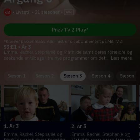
•
Livsstil
•
21 sæsoner
•
Prøv TV 2 Play*
*Kræver pakken Basis. Administrer dit abonnement på Mit TV 2.
S3:E1 • År 3
Emma, Rachel, Stephanie og Mathilde samt deres forældre og
søskende er tilbage i tre nye programmer om det
...
Læs mere
Sæson 1
Sæson 2
Sæson 3
Sæson 4
Sæson 5
1. År 3
2. År 3
Emma, Rachel, Stephanie og
Emma, Rachel, Stephanie og