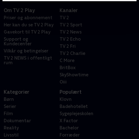
Om TV 2 Play
Kanaler
Priser og abonnement
TV 2
Her kan du se TV 2 Play
TV 2 Sport
Gavekort til TV 2 Play
TV 2 News
Support og
TV 2 Echo
Kundecenter
TV 2 Fri
Vilkår og betingelser
TV 2 Charlie
TV 2 NEWS i offentligt
C More
rum
BritBox
SkyShowtime
Oiii
Kategorier
Populært
Børn
Klovn
Serier
Badehotellet
Film
Sygeplejeskolen
Dokumentar
X Factor
Reality
Bachelor
Livsstil
Forræder