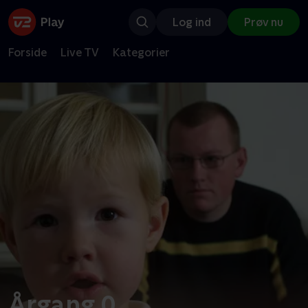
Log ind
Prøv nu
Forside
Live TV
Kategorier
Årgang 0