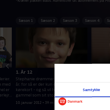
*Kræver pakken Basis. Administrer dit abonnement på Mit
Sæson 1
Sæson 2
Sæson 3
Sæson 4
S
1. År 12
2. År 12
erier.
Stephanie drømmer om at være 17
I Vestjyl
n med
år, for så er der kun ét år til man får
shoppetur
el er
kørekort - og så vil hun være lige så
Emma klæd
Samtykke
lejr,
gammel som sit store idol Justin
helst. I 
god
Bieber.
sig på at 
10. januar 2012 • 39 min
24. januar
erdag
Stephanie