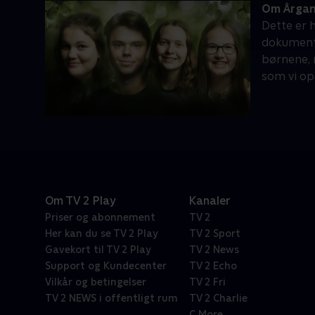
Om Årgan
Dette er 
dokumentar
børnene, 
som vi opl
Om TV 2 Play
Kanaler
Priser og abonnement
TV 2
Her kan du se TV 2 Play
TV 2 Sport
Gavekort til TV 2 Play
TV 2 News
Support og Kundecenter
TV 2 Echo
Vilkår og betingelser
TV 2 Fri
TV 2 NEWS i offentligt rum
TV 2 Charlie
C More