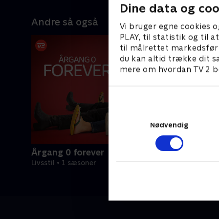
a får
Christian
Dine data og coo
mor til Ju
Andre så også
n med
Herning. I
Vi bruger egne cookies o
el er
glad for 
PLAY, til statistik og ti
lejr,
til målrettet markedsfør
god
du kan altid trække dit s
erdag
mere om hvordan TV 2 be
Nødvendig
Årgang 0 forever
Livsstil • 1 sæsoner