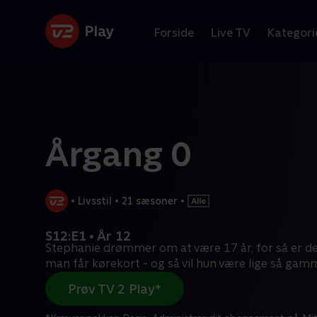
Forside
Live TV
Kategori
Årgang 0
•
Livsstil
•
21 sæsoner
•
S12:E1 • År 12
Stephanie drømmer om at være 17 år, for så er der
man får kørekort - og så vil hun være lige så gam
Prøv TV 2 Play*