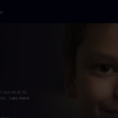
er
 kun ét år til
mel
...
Læs mere