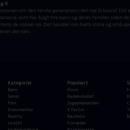
g 0
historien om den første generation i det nye årtusind. Det
serie, som har fulgt fire børn og deres familier siden de b
mens de vokser op. Det handler om livets store og små øje
ever den selv.
Kategorier
Populært
S
Børn
Klovn
F
Serier
Badehotellet
H
Film
Sygeplejeskolen
C
Dokumentar
X Factor
T
Reality
Bachelor
B
Livsstil
Forræder
Underholdning
Bachelorette