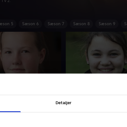
 TV 2.
æson 5
Sæson 6
Sæson 7
Sæson 8
Sæson 9
S
3. År 12
land tager Emma på
Emma skal for første gang 
 med sin mor i Skjern - og
rejse alene. Hun skal besøge
Detaljer
er sig ikke i hvad som
i Tyskland. Rachel tager ogs
Aabenraa forbereder Rachel
alene i fire uger på en inter
skulle fire uger alene til USA.
sommerlejr i USA. Ud over a
 2012 • 40 min
31. januar 2012 • 40 min
 bor fast hos sin far
lejren skal Rachel bo privat