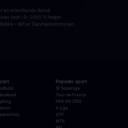
 er en enestående dansk
lev født i år 2000. Vi følger
blikke - det er Danmarkshistorien,
port
Populær sport
odbold
3F Superliga
åndbold
Tour de France
ykling
FIFA VM 2026
ennis
A Liga
adminton
ATP
WTA
NFL