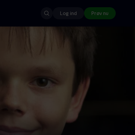
Log ind
Prøv nu