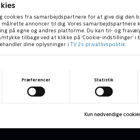
, men er på tøsetur med sin
amerikansk familie. Christia
kies
stin Bieber-koncert i
Århus er også væk hjemmef
 Århus er Christian knap så
træner intensivt på Wozniac
g cookies fra samarbejdspartnere for at give dig den b
fænomenet Justin Bieber.
Camp i Farum. Stephanie er i
l at målrette annoncer til dig. Vores samarbejdspartner
med mormor og morfar
ing på egne og andres platforme. Du kan til- og fravæl
amtykke tilbage ved at klikke på ’Cookie-indstillinger’ i
handler dine oplysninger i
TV 2s privatlivspolitik
.
Samtykkevalg
Præferencer
Statistik
Årgang 20
L
Livsstil • 6 sæsoner
L
Kun nødvendige cookie