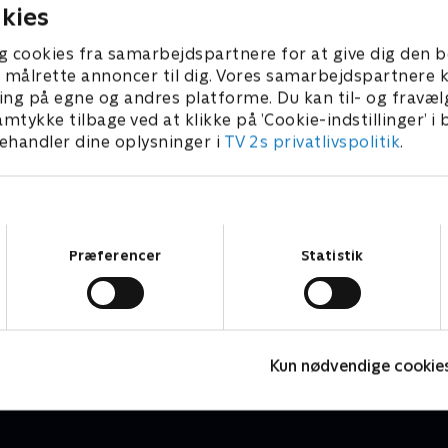
nd er Emmas far bange for
netop stress.
kies
yret.Stephanies far, Christian,
at hjælpe Stephanies mor,
g cookies fra samarbejdspartnere for at give dig den b
 efter hendes skilsmisse.
l at målrette annoncer til dig. Vores samarbejdspartner
s mor får stress og må tage
ing på egne og andres platforme. Du kan til- og fravæl
sit job. Rachels mor har
amtykke tilbage ved at klikke på ’Cookie-indstillinger’ i
at blive integreret i det
handler dine oplysninger i
TV 2s privatlivspolitik
.
e og i Vestjylland er
 bange for at blive fyret.
Samtykkevalg
Præferencer
Statistik
Årgang 20
U
Livsstil • 6 sæsoner
L
Kun nødvendige cookie