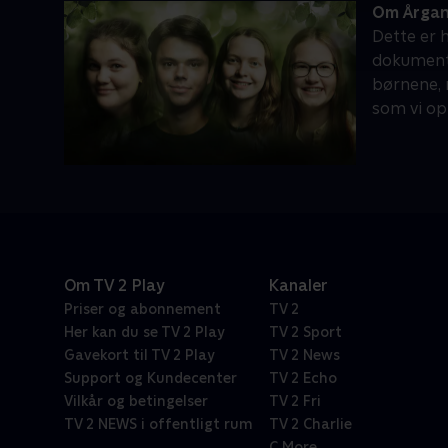
Om Årgan
Dette er 
dokumentar
børnene, 
som vi opl
Om TV 2 Play
Kanaler
Priser og abonnement
TV 2
Her kan du se TV 2 Play
TV 2 Sport
Gavekort til TV 2 Play
TV 2 News
Support og Kundecenter
TV 2 Echo
Vilkår og betingelser
TV 2 Fri
TV 2 NEWS i offentligt rum
TV 2 Charlie
C More