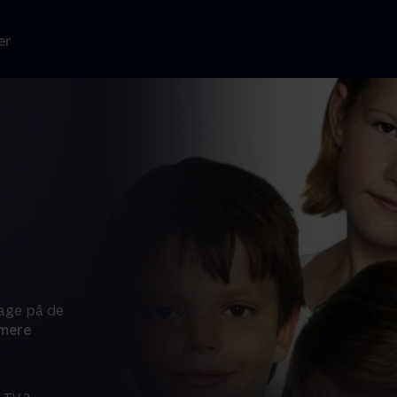
er
age på de
mere