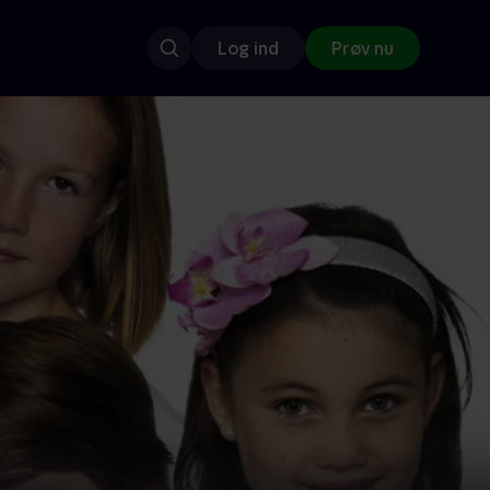
Log ind
Prøv nu