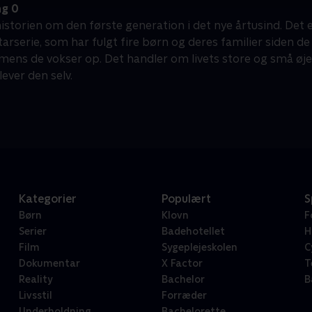
g 0
historien om den første generation i det nye årtusind. Det
serie, som har fulgt fire børn og deres familier siden de b
mens de vokser op. Det handler om livets store og små øje
ever den selv.
Kategorier
Populært
S
Børn
Klovn
F
Serier
Badehotellet
H
Film
Sygeplejeskolen
C
Dokumentar
X Factor
T
Reality
Bachelor
B
Livsstil
Forræder
Underholdning
Bachelorette