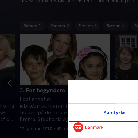
*Kræver pakken Basis. Administrer dit abonnement på Mit
Sæson 1
Sæson 2
Sæson 3
Sæson 4
S
2. For begyndere
3. År 10
I det andet af
Stephanies
ip fra
jubilæumsprogrammerne ser vi
hjælpe St
ews
tilbage på de første ni år af Rachel,
efter hend
Samtykke
af de
Emma, Stephanie og Mathildes liv. I
mor får s
ttes
2006 valgte Mathildes forældre at
sit job. R
12. januar 2010 • 40 min
2. februar
hoppe ud af serien, og i 2008 mødte
blive inte