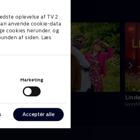
stridigheder bag sig og hjælper
ved at
hinanden.
stress
edste oplevelse af TV 2
e kan anvende cookie-data
ge cookies herunder, og
 bunden af siden. Læs
Marketing
ps, vi er voksne
Lind
ivsstil • 4 sæsoner
Livssti
s
Acceptér alle