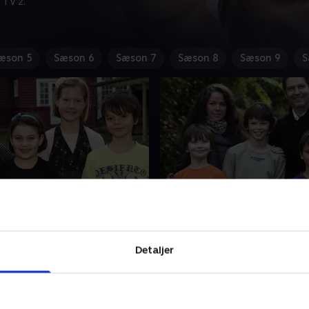
 TV 2.
æson 5
Sæson 6
Sæson 7
Sæson 8
Sæson 9
S
4. År 10
 far, Christian, forsøger at
Rachel må gennemgå den pr
ephanies mor, Christina,
det er, at blive vaccineret
Detaljer
es skilsmisse. Christians
en tur til øjenlægen, og i År
tress og må tage orlov fra
Christians far, Mogens, ned
achels mor har svært ved at
stress kun få måneder efter,
 2010 • 40 min
9. februar 2010 • 39 min
greret i det sønderjyske og i
nødtvungent tog orlov på g