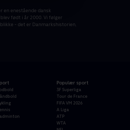
 er en enestående dansk
lev født i år 2000. Vi følger
blikke - det er Danmarkshistorien,
port
Populær sport
odbold
3F Superliga
åndbold
Tour de France
ykling
FIFA VM 2026
ennis
A Liga
adminton
ATP
WTA
NFL