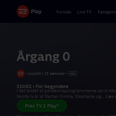
Forside
Live TV
Kategori
Årgang 0
•
Livsstil
•
21 sæsoner
•
S10:E2 • For begyndere
I det andet af jubilæumsprogrammerne ser vi tilb
første ni år af Rachel, Emma, Stephanie og
...
Læs 
Prøv TV 2 Play*