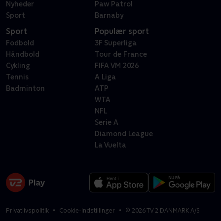
Nyheder
Paw Patrol
Sport
Barnaby
Sport
Populær sport
Fodbold
3F Superliga
Håndbold
Tour de France
Cykling
FIFA VM 2026
Tennis
A Liga
Badminton
ATP
WTA
NFL
Serie A
Diamond League
La Vuelta
Privatlivspolitik
Cookie-indstillinger
©
2026
TV 2 DANMARK A/S