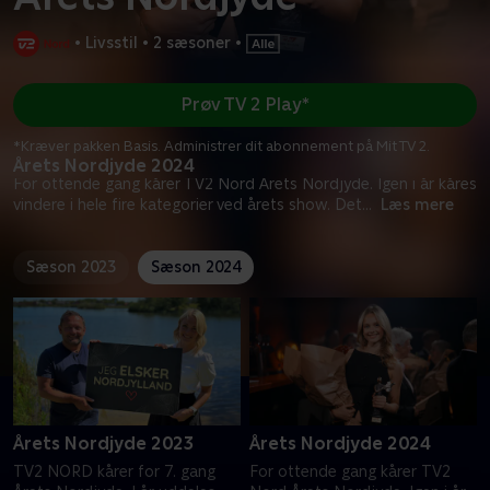
•
Livsstil
•
2 sæsoner
•
Prøv TV 2 Play*
*Kræver pakken Basis. Administrer dit abonnement på Mit TV 2.
Årets Nordjyde 2024
For ottende gang kårer TV2 Nord Årets Nordjyde. Igen i år kåres
vindere i hele fire kategorier ved årets show. Det
...
Læs mere
Sæson 2023
Sæson 2024
Årets Nordjyde 2023
Årets Nordjyde 2024
TV2 NORD kårer for 7. gang
For ottende gang kårer TV2