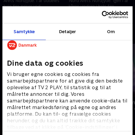
Årets Nordjyde. I år uddeles
Nord Årets Nordjyde. Igen i år
hele fire priser ved
kåres vindere i hele fire
prisuddelingen på Knivholt ved
kategorier ved årets show. Vi
Frederikshavn
overrasker alle vinderne i løbet
5. oktober 2023 • 70 min
6. oktober 2024 • 50 min
af showet. .
Samtykke
Detaljer
Om
Andre så også
Dine data og cookies
Vi bruger egne cookies og cookies fra
samarbejdspartnere for at give dig den bedste
oplevelse af TV 2 PLAY, til statistik og til at
målrette annoncer til dig. Vores
samarbejdspartnere kan anvende cookie-data til
Jul på slottet - Warwick
Julelys for m
målrettet markedsføring på egne og andres
2020 • Livsstil • 46 min
2022 • Livsstil •
platforme. Du kan til- og fravælge cookies
herunder, og du kan altid trække dit samtykke
tilbage ved at klikke på ’Cookie-indstillinger’ i
bunden af siden. Læs mere om hvordan TV 2