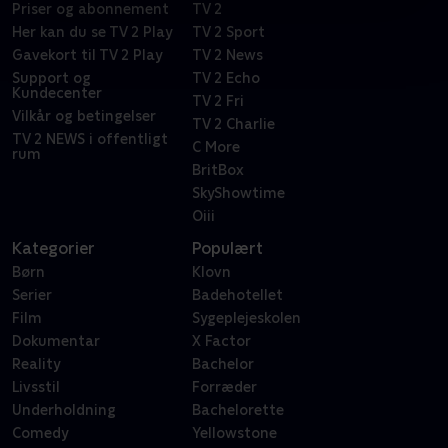
Priser og abonnement
TV 2
Her kan du se TV 2 Play
TV 2 Sport
Gavekort til TV 2 Play
TV 2 News
Support og
TV 2 Echo
Kundecenter
TV 2 Fri
Vilkår og betingelser
TV 2 Charlie
TV 2 NEWS i offentligt
C More
rum
BritBox
SkyShowtime
Oiii
Kategorier
Populært
Børn
Klovn
Serier
Badehotellet
Film
Sygeplejeskolen
Dokumentar
X Factor
Reality
Bachelor
Livsstil
Forræder
Underholdning
Bachelorette
Comedy
Yellowstone