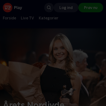
Log ind
Prøv nu
Forside
Live TV
Kategorier
Årets Nordjyde