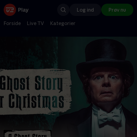
Log ind
Prøv nu
Forside
Live TV
Kategorier