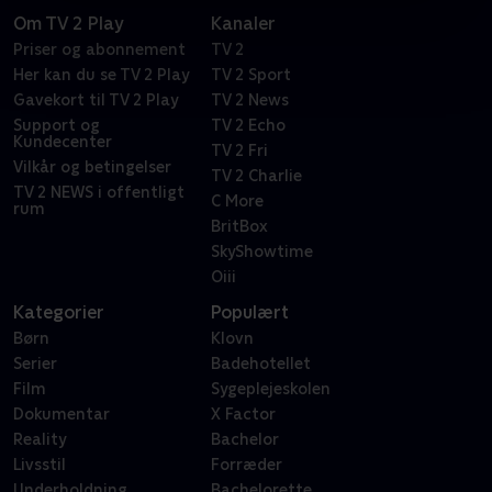
Om TV 2 Play
Kanaler
Priser og abonnement
TV 2
Her kan du se TV 2 Play
TV 2 Sport
Gavekort til TV 2 Play
TV 2 News
Support og
TV 2 Echo
Kundecenter
TV 2 Fri
Vilkår og betingelser
TV 2 Charlie
TV 2 NEWS i offentligt
C More
rum
BritBox
SkyShowtime
Oiii
Kategorier
Populært
Børn
Klovn
Serier
Badehotellet
Film
Sygeplejeskolen
Dokumentar
X Factor
Reality
Bachelor
Livsstil
Forræder
Underholdning
Bachelorette