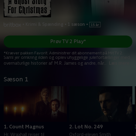
•
Krimi & Spænding
•
1 sæson
•
Prøv TV 2 Play*
*Kræver pakken Favorit. Administrer dit abonnement på Mit TV 2.
Saml jer omkring ilden og oplev uhyggelige julefortællinger med
overnaturlige historier af M.R. James og andre, når
...
Læs mere
Sæson 1
1. Count Magnus
2. Lot No. 249
Hr. Wraxhall rejser til
Oxford-eleven Smith