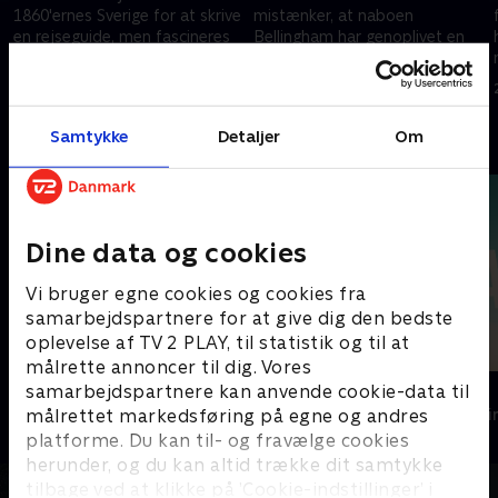
1860'ernes Sverige for at skrive
mistænker, at naboen
en rejseguide, men fascineres
Bellingham har genoplivet en
af legenden om grev Magnus,
egyptisk mumie, som nu
der ligger begravet i
terroriserer universitetet og
24. oktober 2025 • 30 min
24. oktober 2025 • 29 min
Vestergøtland.
angriber hans fjender.
Samtykke
Detaljer
Om
Andre så også
Dine data og cookies
Vi bruger egne cookies og cookies fra
samarbejdspartnere for at give dig den bedste
oplevelse af TV 2 PLAY, til statistik og til at
målrette annoncer til dig. Vores
Top Dog
The Au Pair
samarbejdspartnere kan anvende cookie-data til
målrettet markedsføring på egne og andres
Krimi & Spænding • 1 sæsoner
Krimi & Spændi
platforme. Du kan til- og fravælge cookies
herunder, og du kan altid trække dit samtykke
tilbage ved at klikke på ’Cookie-indstillinger’ i