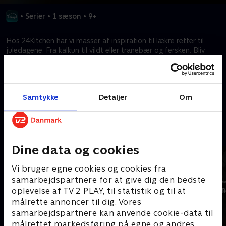
•
Serier
•
1 sæson
•
9+
Hos 24Kitchen har vi masser af inspiration til lækre retter til
juledagene. Fra kalkun til vildt eller tranebær og fersken. Bliv
inspireret af Hugo, når han finder ud af, hvordan hollænderne
laver deres lækre gourmetretter.
Samtykke
Detaljer
Om
Kræver tilkøb
Mere indhold fra Disney+
Dine data og cookies
Vi bruger egne cookies og cookies fra
samarbejdspartnere for at give dig den bedste
oplevelse af TV 2 PLAY, til statistik og til at
målrette annoncer til dig. Vores
samarbejdspartnere kan anvende cookie-data til
målrettet markedsføring på egne og andres