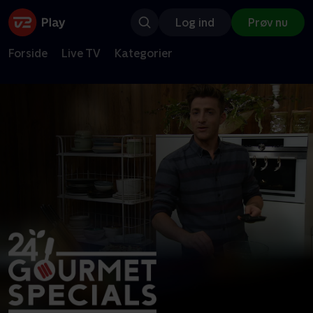
Log ind
Prøv nu
Forside
Live TV
Kategorier