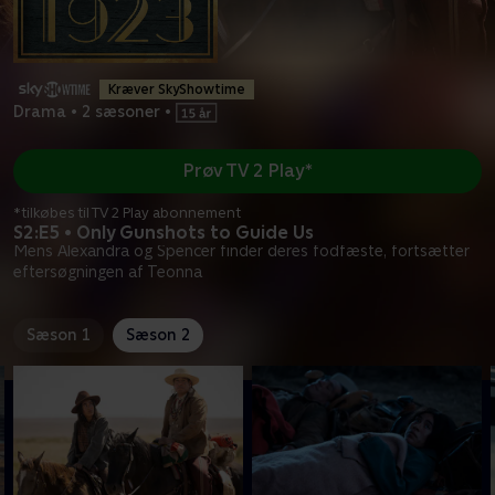
Kræver SkyShowtime
Drama
•
2 sæsoner
•
Prøv TV 2 Play*
*tilkøbes til TV 2 Play abonnement
S2:E5 • Only Gunshots to Guide Us
Mens Alexandra og Spencer finder deres fodfæste, fortsætter
eftersøgningen af Teonna
Sæson 1
Sæson 2