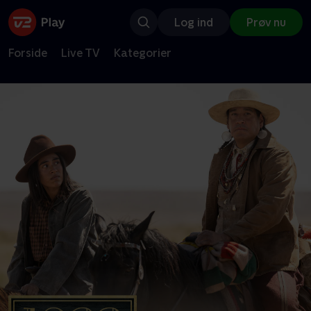
Log ind
Prøv nu
Forside
Live TV
Kategorier