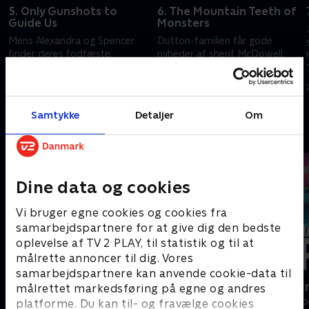
5. Only Gunshots to
6. The Mountain Teeth of
Guide Us
Monsters
Mens Alexandra og Spencer
Dutton-familien får gode
finder deres fodfæste,
nyheder af sherif McDowell.
fortsætter eftersøgningen af
Alexandra er heldig på sin rejse,
Teonna
og Teonna genforenes med et
ansigt fra sin fortid
7. april 2025 • 50 min
14. april 2025 • 48 min
Samtykke
Detaljer
Om
Andre så også
Dine data og cookies
Vi bruger egne cookies og cookies fra
samarbejdspartnere for at give dig den bedste
oplevelse af TV 2 PLAY, til statistik og til at
målrette annoncer til dig. Vores
samarbejdspartnere kan anvende cookie-data til
Headhunters
Happy fucki
målrettet markedsføring på egne og andres
Drama • 1 sæsoner
Drama • 1 sæso
platforme. Du kan til- og fravælge cookies