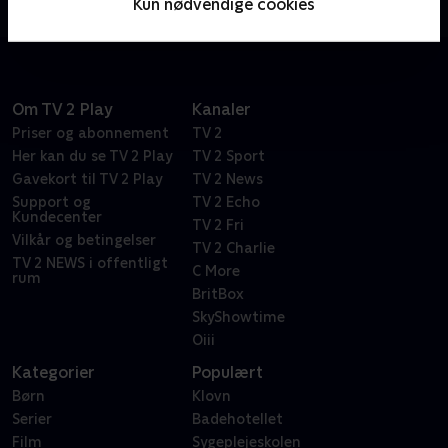
Kun nødvendige cookies
efterfølgeren til ’1883’.
Om TV 2 Play
Kanaler
Priser og abonnement
TV 2
Her kan du se TV 2 Play
TV 2 Sport
Gavekort til TV 2 Play
TV 2 News
Support og
TV 2 Echo
Kundecenter
TV 2 Fri
Vilkår og betingelser
TV 2 Charlie
TV 2 NEWS i offentligt
C More
rum
BritBox
SkyShowtime
Oiii
Kategorier
Populært
Børn
Klovn
Serier
Badehotellet
Film
Sygeplejeskolen