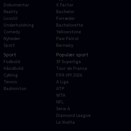
Dokumentar
X Factor
Reality
Bachelor
Livsstil
Forræder
Underholdning
Bachelorette
Comedy
Yellowstone
Nyheder
Paw Patrol
Sport
Barnaby
Sport
Populær sport
Fodbold
3F Superliga
Håndbold
Tour de France
Cykling
FIFA VM 2026
Tennis
A Liga
Badminton
ATP
WTA
NFL
Serie A
Diamond League
La Vuelta