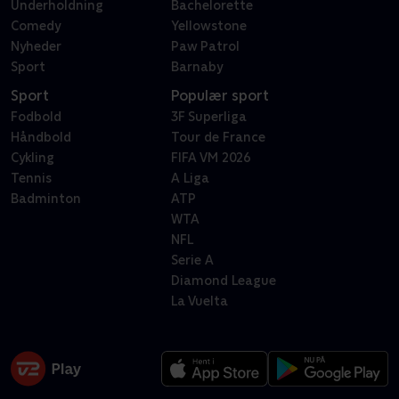
Underholdning
Bachelorette
Comedy
Yellowstone
Nyheder
Paw Patrol
Sport
Barnaby
Sport
Populær sport
Fodbold
3F Superliga
Håndbold
Tour de France
Cykling
FIFA VM 2026
Tennis
A Liga
Badminton
ATP
WTA
NFL
Serie A
Diamond League
La Vuelta