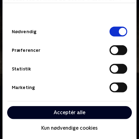
bunden af siden. Læs mere om hvordan TV 2
behandler dine oplysninger i
TV 2s privatlivspolitik
.
Samtykkevalg
Nødvendig
Præferencer
Statistik
Marketing
Om 1883
Følg Dutton-familien på deres rejse vestpå over
prærien mod det utæmmede Amerikas sidste
Acceptér alle
bastion.
Kun nødvendige cookies