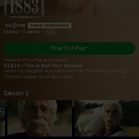
Kræver SkyShowtime
Drama
•
1 sæson
•
Prøv TV 2 Play*
*tilkøbes til TV 2 Play abonnement
S1:E10 • This Is Not Your Heaven
James og Margaret skal træffe en svær beslutning. Shea og
Thomas hjælper en af deres egne.
Sæson 1