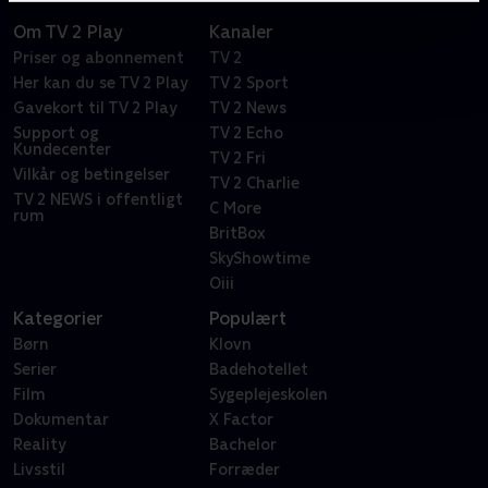
Om TV 2 Play
Kanaler
Priser og abonnement
TV 2
Her kan du se TV 2 Play
TV 2 Sport
Gavekort til TV 2 Play
TV 2 News
Support og
TV 2 Echo
Kundecenter
TV 2 Fri
Vilkår og betingelser
TV 2 Charlie
TV 2 NEWS i offentligt
C More
rum
BritBox
SkyShowtime
Oiii
Kategorier
Populært
Børn
Klovn
Serier
Badehotellet
Film
Sygeplejeskolen
Dokumentar
X Factor
Reality
Bachelor
Livsstil
Forræder