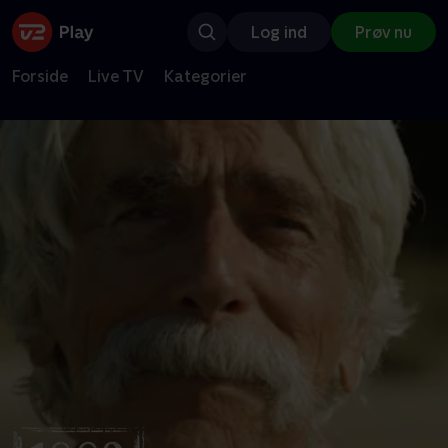
Log ind
Prøv nu
Forside
Live TV
Kategorier