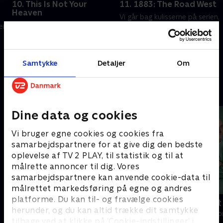
10. This Is Not Your
11. 1883: The Road West
Heaven
Vi går bag kulisserne på serien,
James og Margaret skal træffe
r.
der dannede forhistorien til
en svær beslutning. Shea og
'Yellowstone'.
Thomas hjælper en af deres
14. marts 2022 • 38 min
egne.
Samtykke
Detaljer
Om
7. marts 2022 • 62 min
Andre så også
Dine data og cookies
Vi bruger egne cookies og cookies fra
samarbejdspartnere for at give dig den bedste
oplevelse af TV 2 PLAY, til statistik og til at
målrette annoncer til dig. Vores
samarbejdspartnere kan anvende cookie-data til
målrettet markedsføring på egne og andres
platforme. Du kan til- og fravælge cookies
Happy fucking Pride
Fake Patient
herunder, og du kan altid trække dit samtykke
Drama • 1 sæsoner
Drama • 1 sæso
tilbage ved at klikke på ’Cookie-indstillinger’ i