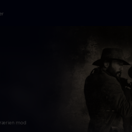
er
 prærien mod