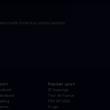
utæmmede Amerikas sidste bastion.
port
Populær sport
odbold
3F Superliga
åndbold
Tour de France
ykling
FIFA VM 2026
ennis
A Liga