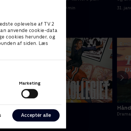
hinanden.
24. januar 2022 • 60 min
31. ja
edste oplevelse af TV 2
e kan anvende cookie-data
ge cookies herunder, og
 bunden af siden. Læs
Marketing
ollegiet
Hånde
rama • 1 sæsoner
Drama 
s
Acceptér alle