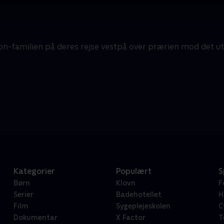
on-familien på deres rejse vestpå over prærien mod det 
Kategorier
Populært
S
Børn
Klovn
F
Serier
Badehotellet
H
Film
Sygeplejeskolen
C
Dokumentar
X Factor
T