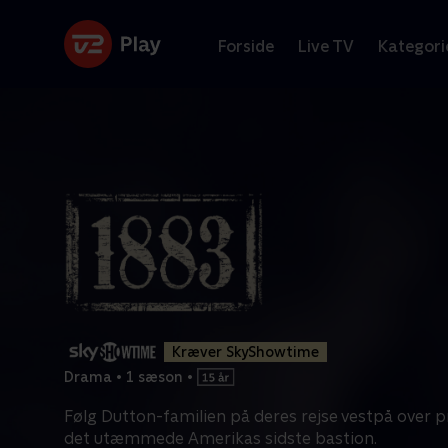
Forside
Live TV
Kategori
Kræver SkyShowtime
Drama
•
1 sæson
•
Følg Dutton-familien på deres rejse vestpå over
det utæmmede Amerikas sidste bastion.