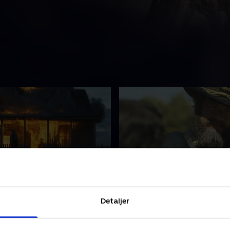
 Us, A Cliff
3. River
 Shea rekrutterer nogle
James strides med Shea o
Detaljer
wboys til at indfange kvæg.
om en vigtig beslutning.
eder deres rejse, bliver
Spændingerne i lejren stiger
 konfronteret med en lang
beskyldning bliver fremført.