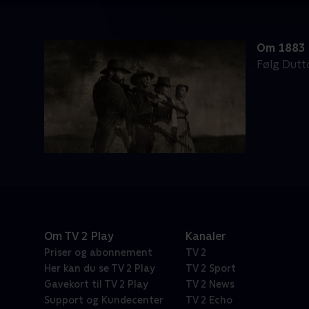
Om 1883
Følg Dutt
Om TV 2 Play
Kanaler
Priser og abonnement
TV 2
Her kan du se TV 2 Play
TV 2 Sport
Gavekort til TV 2 Play
TV 2 News
Support og Kundecenter
TV 2 Echo