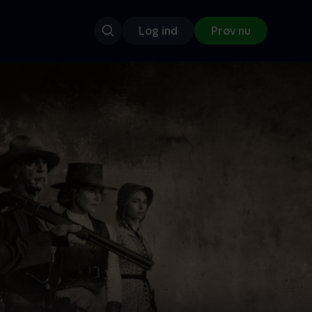
Log ind
Prøv nu