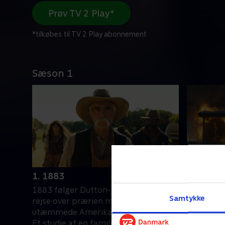
Prøv TV 2 Play*
*tilkøbes til TV 2 Play abonnement
Sæson 1
1. 1883
2. Behind
1883 følger Dutton-familien på deres
Thomas og
Samtykke
rejse over prærien mod det
lokale co
utæmmede Amerikas sidste bastion.
Da de indl
Et studie af en familie, der søgte en
karavanen