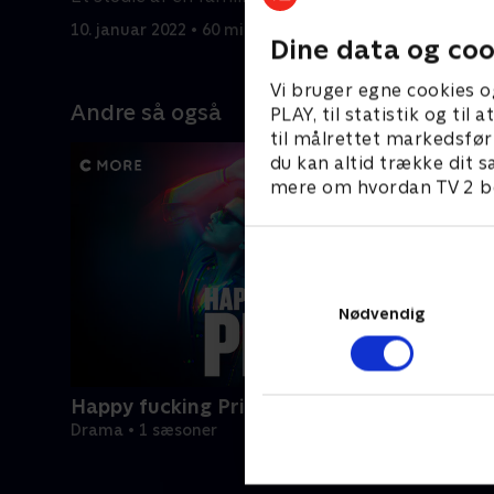
bedre fremtid i Montana.
række far
10. januar 2022 • 60 min
10. januar
Dine data og coo
Vi bruger egne cookies o
Andre så også
PLAY, til statistik og ti
til målrettet markedsfør
du kan altid trække dit s
mere om hvordan TV 2 be
Nødvendig
Happy fucking Pride
Drama • 1 sæsoner