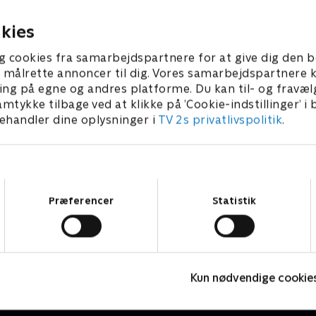
er.
flirter med en cowboy.
 2022 • 60 min
17. januar 2022 • 41 min
kies
g cookies fra samarbejdspartnere for at give dig den b
l at målrette annoncer til dig. Vores samarbejdspartner
ing på egne og andres platforme. Du kan til- og fravæl
amtykke tilbage ved at klikke på ’Cookie-indstillinger’ i
handler dine oplysninger i
TV 2s privatlivspolitik
.
Samtykkevalg
Præferencer
Statistik
Fake Patient
K
Drama • 1 sæsoner
D
Kun nødvendige cookie