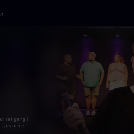
er
ar sat gang i
Læs mere