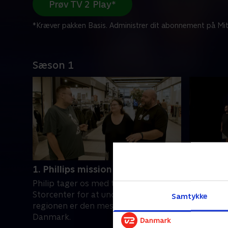
Prøv TV 2 Play*
*Kræver pakken Basis. Administrer dit abonnement på Mit
Sæson 1
1. Phillips mission
2. De fe
Philip tager os med til Næstved
Vi skal m
Storcenter for at undersøge, hvorfor
som først
Samtykke
regionen er den mest overvægtige i
sundere li
Danmark.
21. januar