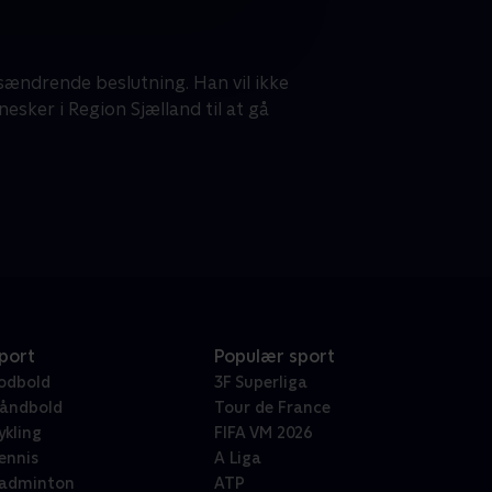
ivsændrende beslutning. Han vil ikke
sker i Region Sjælland til at gå
port
Populær sport
odbold
3F Superliga
åndbold
Tour de France
ykling
FIFA VM 2026
ennis
A Liga
adminton
ATP