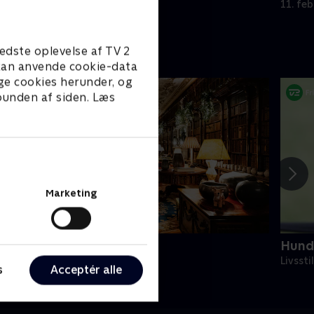
11. fe
edste oplevelse af TV 2
e kan anvende cookie-data
ge cookies herunder, og
 bunden af siden. Læs
Marketing
ul på herregården
Hund
ivsstil • 1 sæsoner
Livssti
s
Acceptér alle