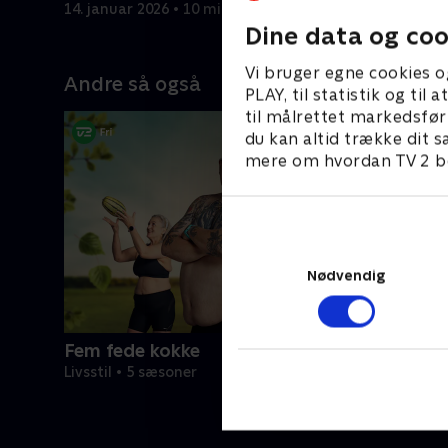
14. januar 2026 • 10 min
Dine data og coo
Vi bruger egne cookies o
Andre så også
PLAY, til statistik og ti
til målrettet markedsfør
du kan altid trække dit s
mere om hvordan TV 2 be
Nødvendig
Fem fede kokke
Livsstil • 5 sæsoner