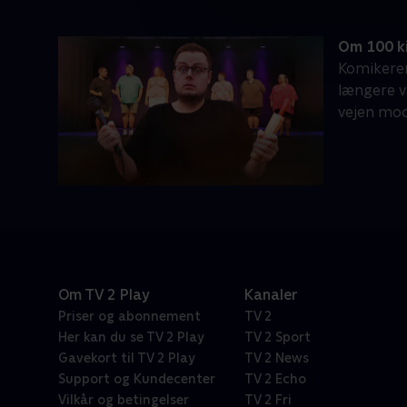
Om 100 ki
Komikeren 
længere v
vejen mo
Om TV 2 Play
Kanaler
Priser og abonnement
TV 2
Her kan du se TV 2 Play
TV 2 Sport
Gavekort til TV 2 Play
TV 2 News
Support og Kundecenter
TV 2 Echo
Vilkår og betingelser
TV 2 Fri