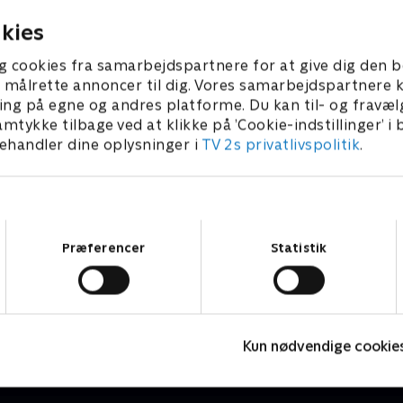
Junglestien?
28. januar 2026 • 10 min
kies
g cookies fra samarbejdspartnere for at give dig den b
l at målrette annoncer til dig. Vores samarbejdspartner
ing på egne og andres platforme. Du kan til- og fravæl
amtykke tilbage ved at klikke på ’Cookie-indstillinger’ i
handler dine oplysninger i
TV 2s privatlivspolitik
.
Samtykkevalg
Præferencer
Statistik
Min sindssygt sunde familie
J
Livsstil • 3 sæsoner
L
Kun nødvendige cookie