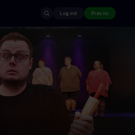
Log ind
Prøv nu