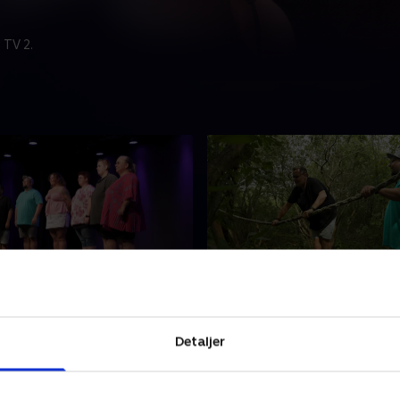
 TV 2.
m modige deltagere
3. Junglestien
øde de fem deltagere, og
Phillip og de fem deltagere 
Detaljer
e skridt på rejsen mod et
for alvor i gang med den st
v skal de en tur på vægten.
vægttabsrejse. Hvad er bedre
kickstarte motionen end en 
 2026 • 10 min