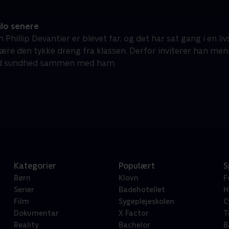
lo senere
Phillip Devantier er blevet far, og det har sat gang i en l
ære den tykke dreng fra klassen. Derfor inviterer han menne
d sundhed sammen med ham.
Kategorier
Populært
S
Børn
Klovn
F
Serier
Badehotellet
H
Film
Sygeplejeskolen
C
Dokumentar
X Factor
T
Reality
Bachelor
B