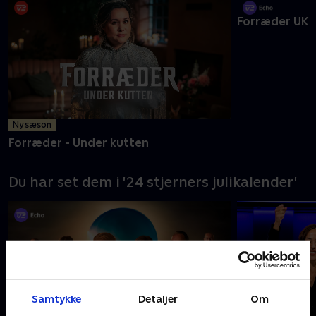
Ny sæson
Forræder UK
Forræder - Under kutten
Du har set dem i '24 stjerners julikalender'
Samtykke
Detaljer
Om