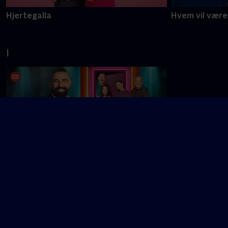
Hjertegalla
Hvem vil være 
I
Ingen panik
J