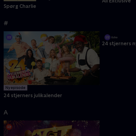
Sæsonpremiere
27. aug.
All Exclusive
Spørg Charlie
#
Ny episode
24 stjerners 
24 stjerners julikalender
A