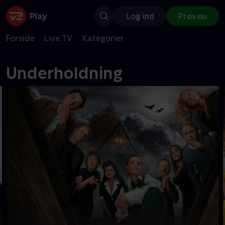
Log ind
Prøv nu
Forside
Live TV
Kategorier
Underholdning