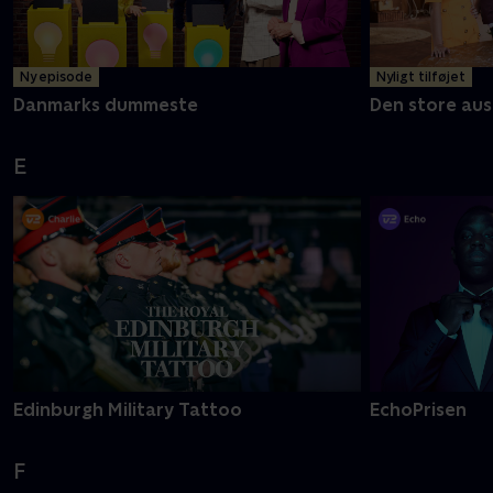
Ny episode
Nyligt tilføjet
Danmarks dummeste
Den store aus
E
Edinburgh Military Tattoo
EchoPrisen
F