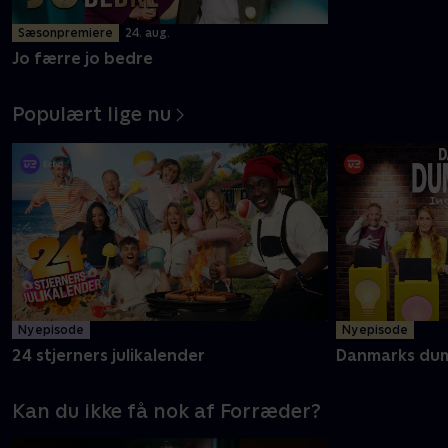
Sæsonpremiere
24. aug.
Feltet - Danm
Jo færre jo bedre
Populært lige nu
Ny episode
Ny episode
24 stjerners julikalender
Danmarks du
Kan du ikke få nok af Forræder?