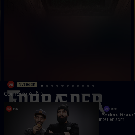
Ny sæson
Comedy A-Å
19 kendte flytter ind på et helt nyt gods, hvor intet er, som
det plejer at være