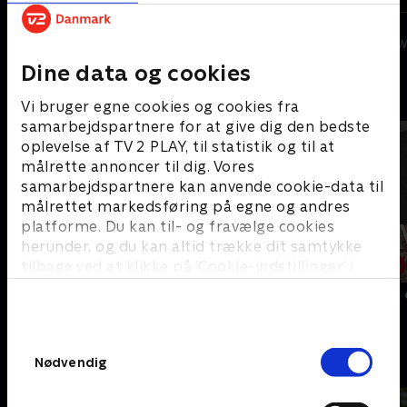
Spillet
Natholdet
S24:E2 • Med Sus W
Dine data og cookies
Vi bruger egne cookies og cookies fra
Musikken er midtpunkt
samarbejdspartnere for at give dig den bedste
oplevelse af TV 2 PLAY, til statistik og til at
målrette annoncer til dig. Vores
samarbejdspartnere kan anvende cookie-data til
målrettet markedsføring på egne og andres
platforme. Du kan til- og fravælge cookies
herunder, og du kan altid trække dit samtykke
tilbage ved at klikke på ’Cookie-indstillinger’ i
bunden af siden. Læs mere om hvordan TV 2
behandler dine oplysninger i
Syng med i Tivoli: Danske hits, vol. 1
The Minds of 
TV 2s privatlivspolitik
.
Samtykkevalg
Nødvendig
Lad os grine sammen