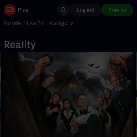
Log ind
Prøv nu
Forside
Live TV
Kategorier
Reality