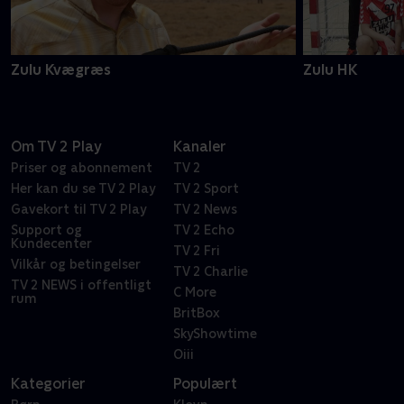
Zulu Kvægræs
Zulu HK
Om TV 2 Play
Kanaler
Priser og abonnement
TV 2
Her kan du se TV 2 Play
TV 2 Sport
Gavekort til TV 2 Play
TV 2 News
Support og
TV 2 Echo
Kundecenter
TV 2 Fri
Vilkår og betingelser
TV 2 Charlie
TV 2 NEWS i offentligt
C More
rum
BritBox
SkyShowtime
Oiii
Kategorier
Populært