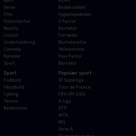
Børn
Klovn
Serier
Badehotellet
Film
Sygeplejeskolen
Dokumentar
X Factor
Reality
Bachelor
Livsstil
Forræder
Underholdning
Bachelorette
Comedy
Yellowstone
Nyheder
Paw Patrol
Sport
Barnaby
Sport
Populær sport
Fodbold
3F Superliga
Håndbold
Tour de France
Cykling
FIFA VM 2026
Tennis
A Liga
Badminton
ATP
WTA
NFL
Serie A