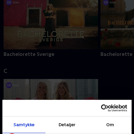
Bachelorette Sverige
Bachelorette
C
Samtykke
Detaljer
Om