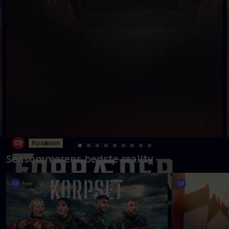
Ny sæson
Sensommerens bedste reality
19 kendte flytter ind på et helt nyt gods, hvor intet er, som
det plejer at være