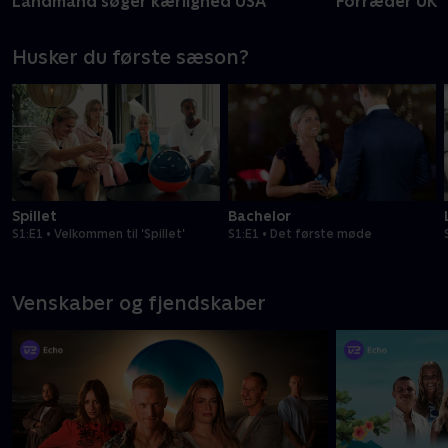
Landmand søger kærlighed USA
Forræder UK
Husker du første sæson?
Spillet
Bachelor
S1:E1 • Velkommen til 'Spillet'
S1:E1 • Det første møde
Venskaber og fjendskaber