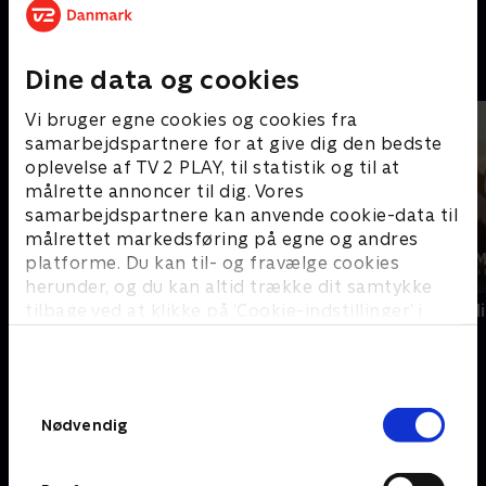
Cici & DeeDee - dollars i Dubai
D
Dine data og cookies
Vi bruger egne cookies og cookies fra
samarbejdspartnere for at give dig den bedste
oplevelse af TV 2 PLAY, til statistik og til at
målrette annoncer til dig. Vores
samarbejdspartnere kan anvende cookie-data til
målrettet markedsføring på egne og andres
platforme. Du kan til- og fravælge cookies
herunder, og du kan altid trække dit samtykke
tilbage ved at klikke på ’Cookie-indstillinger’ i
Den første date UK - teenagere
Diamantfamili
bunden af siden. Læs mere om hvordan TV 2
behandler dine oplysninger i
E
TV 2s privatlivspolitik
.
Samtykkevalg
Nødvendig