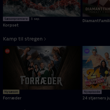
Mere info
Sæsonpremiere
3. sep.
Diamantfamili
Korpset
Kamp til stregen
Ny sæson
Ny episode
Forræder
24 stjerners j