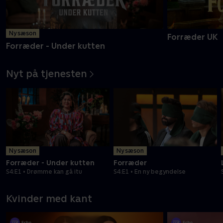
Ny sæson
Forræder UK
Forræder - Under kutten
Nyt på tjenesten
Ny sæson
Ny sæson
Forræder - Under kutten
Forræder
S4:E1 • Drømme kan gå itu
S4:E1 • En ny begyndelse
Kvinder med kant