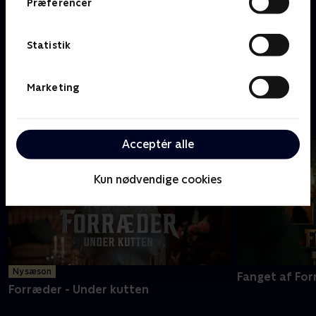
Præferencer
Statistik
En fabulous familie
Marketing
F
Acceptér alle
Kun nødvendige cookies
Ny sæson
Fanget af Fo
Forræder - Under kutten