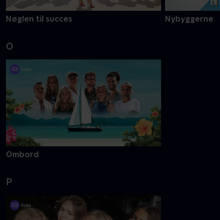
Nøglen til succes
Nybyggerne
O
Ombord
P