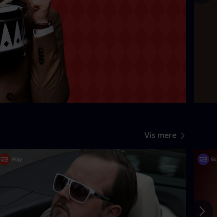
Gå t
Vis mere