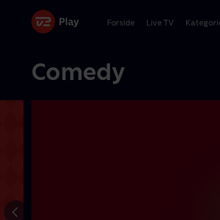
Forside
Live TV
Kategori
Comedy
Gå til
forrige
slide