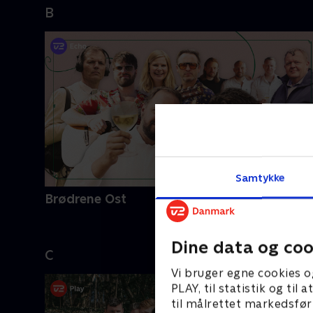
B
Samtykke
Brødrene Ost
Dine data og coo
C
Vi bruger egne cookies o
PLAY, til statistik og ti
til målrettet markedsfør