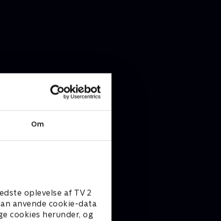
Om
edste oplevelse af TV 2
e kan anvende cookie-data
ge cookies herunder, og