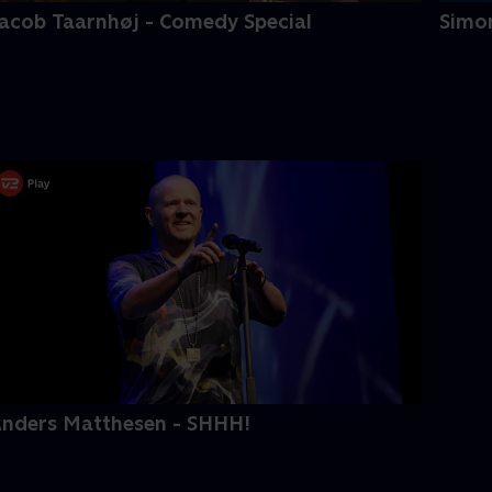
acob Taarnhøj - Comedy Special
Simon
nders Matthesen - SHHH!