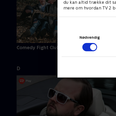
du kan altid trække dit s
mere om hvordan TV 2 be
Nødvendig
Comedy Fight Club Live
D