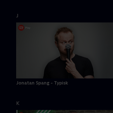
J
Jonatan Spang - Typisk
K