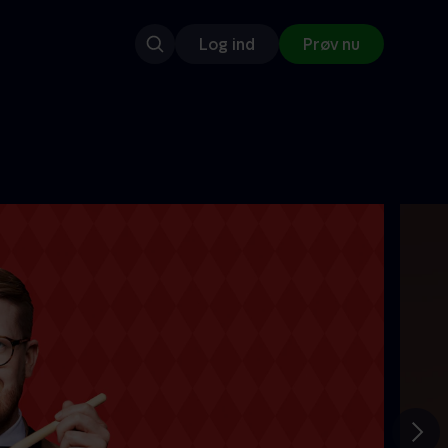
Log ind
Prøv nu