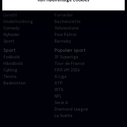
Dokumentar
X Factor
Reality
Bachelor
Livsstil
Forræder
Underholdning
Bachelorette
Comedy
Yellowstone
Nyheder
Paw Patrol
Sport
Barnaby
Sport
Populær sport
Fodbold
3F Superliga
Håndbold
Tour de France
Cykling
FIFA VM 2026
Tennis
A Liga
Badminton
ATP
WTA
NFL
Serie A
Diamond League
La Vuelta