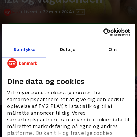
•
Livsstil
•
29 min
•
2024
•
Prøv TV 2 Play*
*Kræver pakken Basis. Administrer dit abonnement på Mit TV 2.
Flemming har levet som vagabond på landevejen i 15 år.
Samtykke
Detaljer
Om
Bentøjet kan ikke mere, så nu har han fundet sig en
...
Læs mere
Andre så også
Dine data og cookies
Vi bruger egne cookies og cookies fra
samarbejdspartnere for at give dig den bedste
oplevelse af TV 2 PLAY, til statistik og til at
målrette annoncer til dig. Vores
samarbejdspartnere kan anvende cookie-data til
målrettet markedsføring på egne og andres
platforme. Du kan til- og fravælge cookies
Julelys for millioner
Fantasifulde 