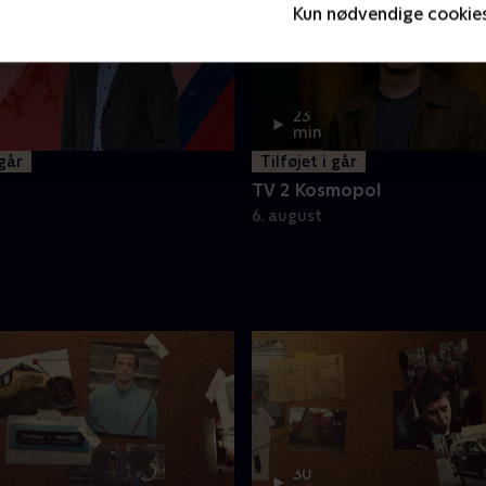
Kun nødvendige cookie
23
min
 går
Tilføjet i går
d
TV 2 Kosmopol
6. august
30