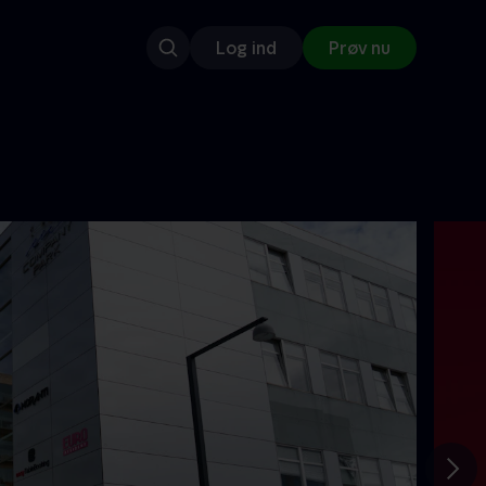
Log ind
Prøv nu