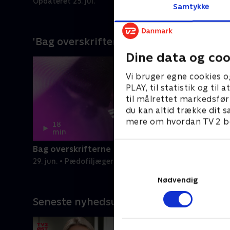
Opdateret 25. jul.
Samtykke
'Bag overskrifterne' på de store nyheds
Dine data og coo
Vi bruger egne cookies o
PLAY, til statistik og ti
til målrettet markedsfør
du kan altid trække dit s
mere om hvordan TV 2 be
18
14
min
min
Bag overskrifterne
Bag overs
29. jun. • Pædofiljægerne
25. jun. • L
Nødvendig
Seneste nyhedsudsendelse fra TV 2 Re