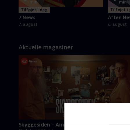
min
min
Tilføjet i dag
Tilføjet i
7 News
Aften Ne
7. august
6. august
Aktuelle magasiner
Skyggesiden - Amagermanden