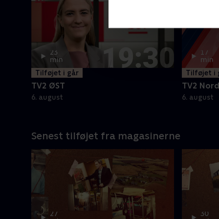
23
17
min
min
Tilføjet i går
Tilføjet i
TV2 ØST
TV2 Nor
6. august
6. august
Senest tilføjet fra magasinerne
27
30