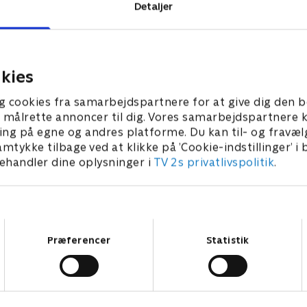
Opdateret 29. jun.
O
Detaljer
historier
kies
g cookies fra samarbejdspartnere for at give dig den b
l at målrette annoncer til dig. Vores samarbejdspartner
ing på egne og andres platforme. Du kan til- og fravæl
amtykke tilbage ved at klikke på ’Cookie-indstillinger’ i
handler dine oplysninger i
TV 2s privatlivspolitik
.
16
min
krifterne
Bag overskrifterne
ivet i gave
15. jun. • Dom i Marius-sagen
Samtykkevalg
Præferencer
Statistik
gionerne