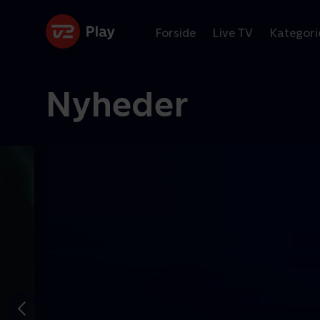
Forside
Live TV
Kategori
Nyheder
Gå til
forrige
slide