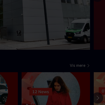
Gå t
Vis mere
20
5