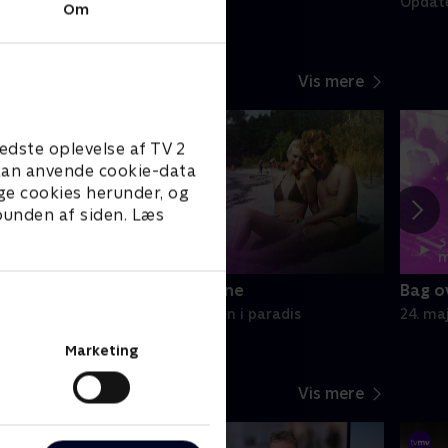
pdateret 16. jun.
Opdate
Om
Vis mere
edste oplevelse af TV 2
e kan anvende cookie-data
ge cookies herunder, og
 bunden af siden. Læs
16
3
min
m
Bag overskrifterne
Bag o
30. maj • Mordgåden i paradis
24. ma
Marketing
Vis mere