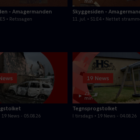
min
den - Amagermanden
Skyggesiden - Amagerman
S1:E5 • Retssagen
11. jul. • S1:E4 • Nettet stram
Amagermanden
23
min
gstolket
Tegnsprogstolket
 19 News - 05.08.26
I tirsdags • 19 News - 04.08.26