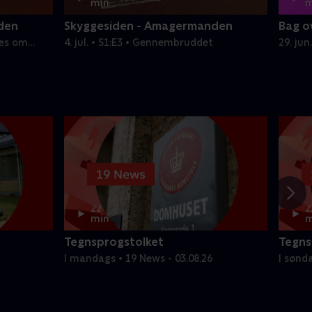
min
m
den
Skyggesiden - Amagermanden
Bag o
mes om
4. jul. • S1:E3 • Gennembruddet
29. ju
22
2
min
m
Tegnsprogstolket
Tegns
I mandags • 19 News - 03.08.26
I sønd