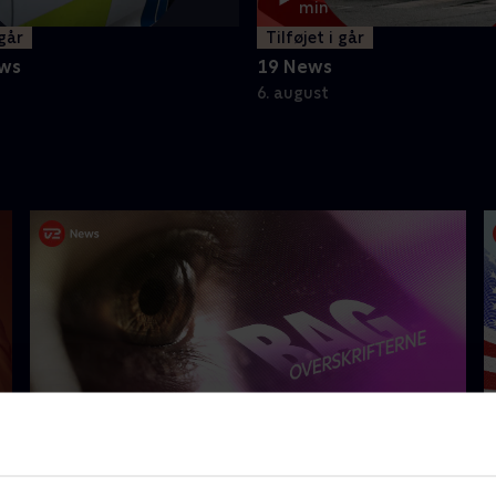
min
 går
Tilføjet i går
ws
19 News
6. august
Bag overskrifterne