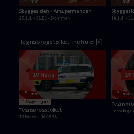
min
min
Skyggesiden - Amagermanden
Skyggesi
25. jul. • S1:E6 • Dommen
18. jul. • 
Tegnsprogstolket indhold [<]
22
22
min
min
Tilføjet i går
Tegnspro
Tegnsprogstolket
I onsdags •
19 News - 06.08.26