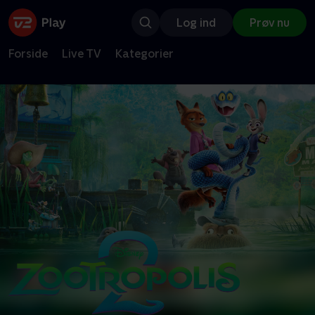
Log ind
Prøv nu
Forside
Live TV
Kategorier