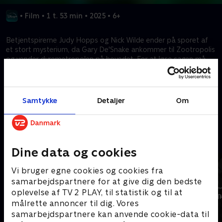
•
Film
•
1 t. 53 min
•
2025
•
6+
Betjentspirerne Judy Hopps og Nick Wilde ender på sporet af
et stort mysterium, da Gary De'Snake ankommer til Zootropolis
og vender dyremetropolen på hovedet. For at løse sagen må
Judy og Nick gå undercover i uventede nye dele af byen, hvor
deres voksende partnerskab bliver sat på prøve som aldrig før.
Samtykke
Detaljer
Om
Kræver tilkøb
Mere indhold fra Disney+
Dine data og cookies
Vi bruger egne cookies og cookies fra
samarbejdspartnere for at give dig den bedste
oplevelse af TV 2 PLAY, til statistik og til at
målrette annoncer til dig. Vores
samarbejdspartnere kan anvende cookie-data til