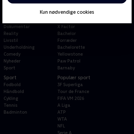
Børn
Klovn
Kun nødvendige cookies
Serier
Badehotellet
Film
Sygeplejeskolen
Dokumentar
X Factor
Reality
Bachelor
Livsstil
Forræder
Underholdning
Bachelorette
Comedy
Yellowstone
Nyheder
Paw Patrol
Sport
Barnaby
Sport
Populær sport
Fodbold
3F Superliga
Håndbold
Tour de France
Cykling
FIFA VM 2026
Tennis
A Liga
Badminton
ATP
WTA
NFL
Serie A