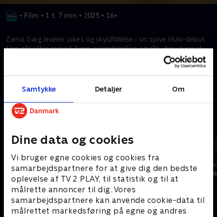
•
Film
•
1 t. 7 min
•
2025
•
16+
Zarna Garg leverer jokes og skyldfølelse i sin sjove Hulu-debut.
Hun går efter mænd, børn, svigerfamilien og alle, der vover at
betvivle en indisk mors visdom.
Kræver tilkøb
Samtykke
Detaljer
Om
Mere indhold fra Disney+
Dine data og cookies
Vi bruger egne cookies og cookies fra
samarbejdspartnere for at give dig den bedste
oplevelse af TV 2 PLAY, til statistik og til at
målrette annoncer til dig. Vores
samarbejdspartnere kan anvende cookie-data til
målrettet markedsføring på egne og andres