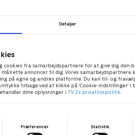
tional Cheer-
nksomme for
Detaljer
nce.
kies
g cookies fra samarbejdspartnere for at give dig den b
l at målrette annoncer til dig. Vores samarbejdspartner
ing på egne og andres platforme. Du kan til- og fravæl
amtykke tilbage ved at klikke på ’Cookie-indstillinger’ i
handler dine oplysninger i
TV 2s privatlivspolitik
.
Samtykkevalg
Præferencer
Statistik