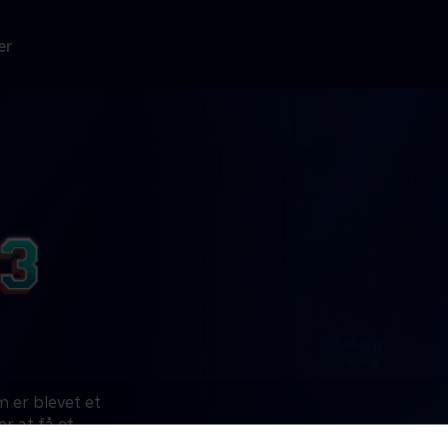
er
 er blevet et
r at få et
der kommer ind