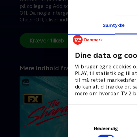
på college, og Addison har organiseret en interna
Off. Da nogle intergalaktiske gæster dukker op for at deltage i
Cheer-Off, bliver indbyggerne i Seabrook mistæ
Samtykke
om de er ude efter mere end bare venlig konkurre
Kræver tilkøb
Dine data og coo
Vi bruger egne cookies o
Mere indhold fra Disney+
PLAY, til statistik og ti
til målrettet markedsfør
du kan altid trække dit s
mere om hvordan TV 2 be
Nødvendig