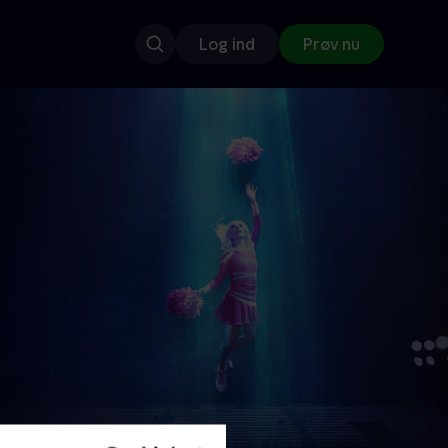
Log ind
Prøv nu