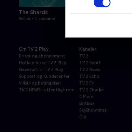
The Shards
Serier • 1 sæsoner
Om TV 2 Play
Kanaler
Priser og abonnement
TV 2
Her kan du se TV 2 Play
TV 2 Sport
Gavekort til TV 2 Play
TV 2 News
Support og Kundecenter
TV 2 Echo
Vilkår og betingelser
TV 2 Fri
TV 2 NEWS i offentligt rum
TV 2 Charlie
C More
BritBox
SkyShowtime
Oiii