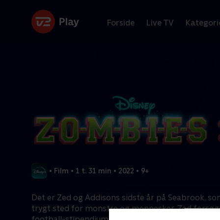
Forside
Live TV
Kategori
•
Film
•
1 t. 31 min
•
2022
•
9+
Det er Zed og Addisons sidste år på Seabrook, som
trygt sted for monstre og mennesker. Zed forsøge
football-stipendium og blive den første zombie 