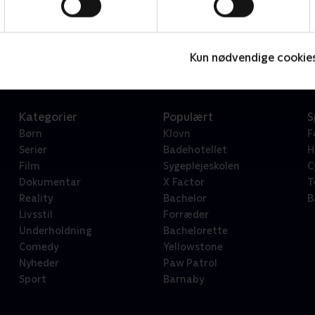
Star Wars: Visions Presents - The Ninth Jedi
L
Serier • 1 sæsoner
2
Kun nødvendige cookie
Kategorier
Populært
S
Børn
Klovn
F
Serier
Badehotellet
H
Film
Sygeplejeskolen
C
Dokumentar
X Factor
T
Reality
Bachelor
B
Livsstil
Forræder
Underholdning
Bachelorette
Comedy
Yellowstone
Nyheder
Paw Patrol
Sport
Barnaby