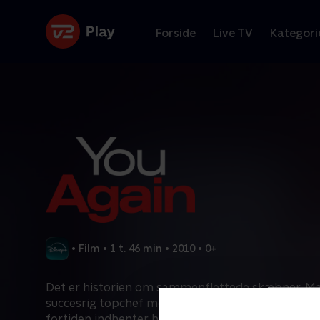
Forside
Live TV
Kategori
•
Film
•
1 t. 46 min
•
2010
•
0+
Det er historien om sammenflettede skæbner. Ma
succesrig topchef med en fortid, hun gerne vil g
fortiden indhenter hende, da hendes bror gifter 