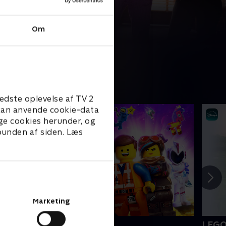
Om
edste oplevelse af TV 2
e kan anvende cookie-data
ge cookies herunder, og
 bunden af siden. Læs
Marketing
EGO filmen 2
LEGO