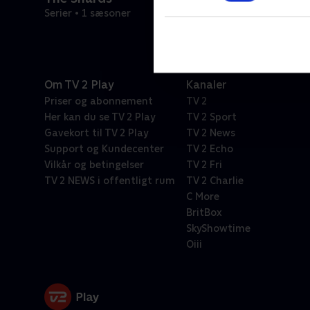
Serier • 1 sæsoner
Om TV 2 Play
Kanaler
Priser og abonnement
TV 2
Her kan du se TV 2 Play
TV 2 Sport
Gavekort til TV 2 Play
TV 2 News
Support og Kundecenter
TV 2 Echo
Vilkår og betingelser
TV 2 Fri
TV 2 NEWS i offentligt rum
TV 2 Charlie
C More
BritBox
SkyShowtime
Oiii