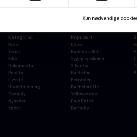
Serier • 1 sæsoner
2
Kun nødvendige cookie
Kategorier
Populært
S
Børn
Klovn
F
Serier
Badehotellet
H
Film
Sygeplejeskolen
C
Dokumentar
X Factor
T
Reality
Bachelor
B
Livsstil
Forræder
Underholdning
Bachelorette
Comedy
Yellowstone
Nyheder
Paw Patrol
Sport
Barnaby