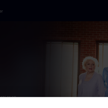
er
rni er en
lemme. Men
sig med hendes