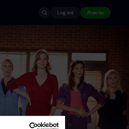
Log ind
Prøv nu