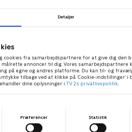
Detaljer
kies
g cookies fra samarbejdspartnere for at give dig den b
l at målrette annoncer til dig. Vores samarbejdspartner
ing på egne og andres platforme. Du kan til- og fravæl
amtykke tilbage ved at klikke på ’Cookie-indstillinger’ i
handler dine oplysninger i
TV 2s privatlivspolitik
.
Samtykkevalg
Præferencer
Statistik
Star Wars: Visions Presents - The Ninth Jedi
L