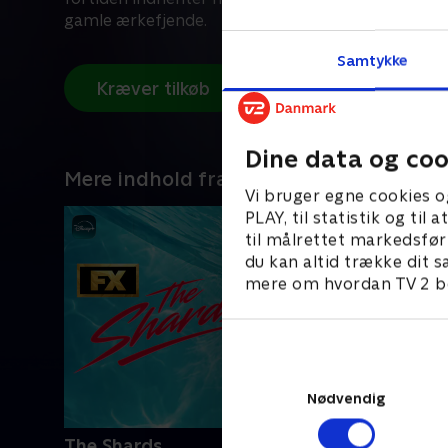
gamle ærkefjende.
Samtykke
Kræver tilkøb
Dine data og coo
Mere indhold fra Disney+
Vi bruger egne cookies o
PLAY, til statistik og ti
til målrettet markedsfør
du kan altid trække dit s
mere om hvordan TV 2 be
Nødvendig
The Shards