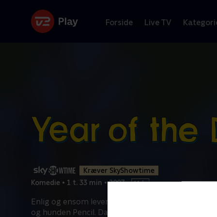
Forside
Live TV
Kategori
Kræver SkyShowtime
Komedie
•
1 t. 33 min
•
2007
•
Enlig og ensom lever Peggy et forudsigeligt liv me
og hunden Pencil. Da hun mister grebet om det
...