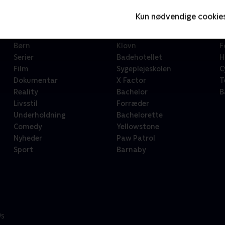
Kun nødvendige cookie
Kategorier
Populært
S
Børn
Klovn
F
Serier
Badehotellet
H
Film
Sygeplejeskolen
C
Dokumentar
X Factor
T
Reality
Bachelor
B
Livsstil
Forræder
Underholdning
Bachelorette
Comedy
Yellowstone
Nyheder
Paw Patrol
Sport
Barnaby
/S