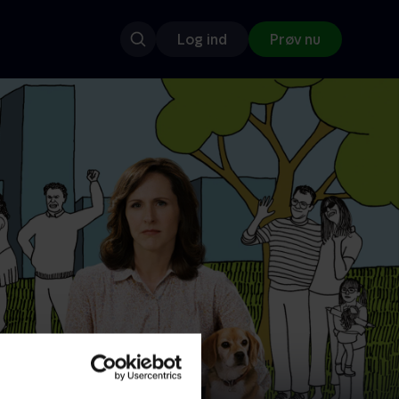
Log ind
Prøv nu