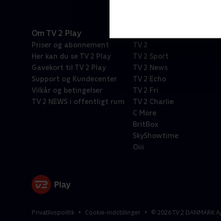
Om TV 2 Play
Kanaler
Priser og abonnement
TV 2
Her kan du se TV 2 Play
TV 2 Sport
Gavekort til TV 2 Play
TV 2 News
Support og Kundecenter
TV 2 Echo
Vilkår og betingelser
TV 2 Fri
TV 2 NEWS i offentligt rum
TV 2 Charlie
C More
BritBox
SkyShowtime
Oiii
Privatlivspolitik
Cookie-indstillinger
©
2026
TV 2 DANMARK A