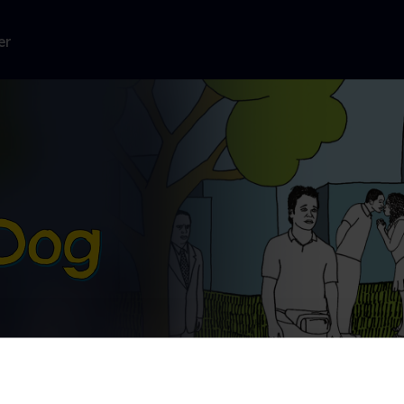
er
d sit arbejde
Læs mere