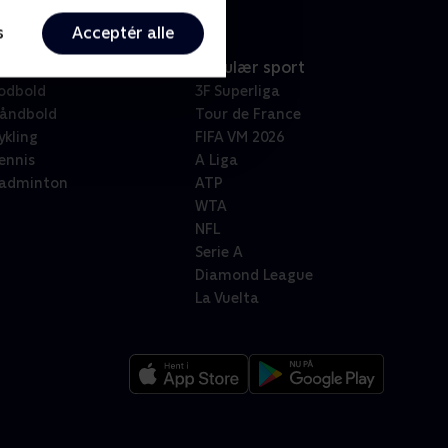
s
Acceptér alle
port
Populær sport
odbold
3F Superliga
åndbold
Tour de France
ykling
FIFA VM 2026
ennis
A Liga
adminton
ATP
WTA
NFL
Serie A
Diamond League
La Vuelta