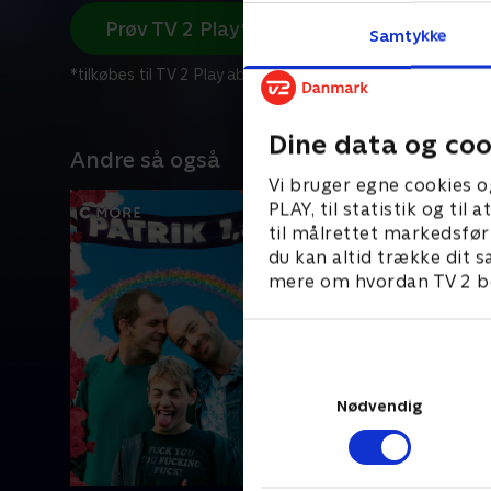
Prøv TV 2 Play*
Samtykke
*tilkøbes til TV 2 Play abonnement
Dine data og coo
Andre så også
Vi bruger egne cookies o
PLAY, til statistik og ti
til målrettet markedsfør
du kan altid trække dit s
mere om hvordan TV 2 be
Nødvendig