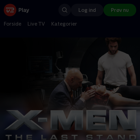
Log ind
Prøv nu
Forside
Live TV
Kategorier