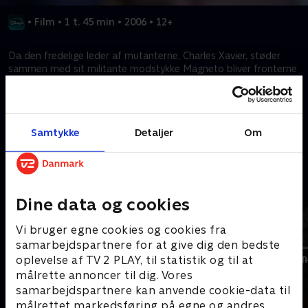
•
Film
•
1 t. 45 min
•
2006
•
12+
Da den fredelige leder af mutanterne, Charles Xavier, støder
sammen med sit militante modstykke Magneto bliver fronterne
til krigen, der skal ende alle krige, trukket op i dette ekslosive X-
Men eventyr.
Samtykke
Detaljer
Om
Kræver tilkøb
Mere indhold fra Disney+
Dine data og cookies
Vi bruger egne cookies og cookies fra
samarbejdspartnere for at give dig den bedste
oplevelse af TV 2 PLAY, til statistik og til at
målrette annoncer til dig. Vores
samarbejdspartnere kan anvende cookie-data til
målrettet markedsføring på egne og andres