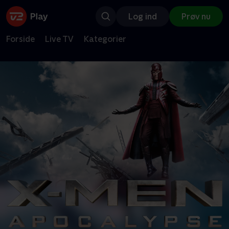
Log ind
Prøv nu
Forside
Live TV
Kategorier