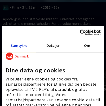
•
Film
•
2 t. 25 min
•
2016
•
12+
Apocalypse, den stærkeste mutant i universet, forsøger at
udslette hele menneskeheden. For at redde menneskene
anfører Professor X sine X-Men i et opgør, der vil afgøre hele
verdens skæbne.
Samtykke
Detaljer
Om
Kræver tilkøb
Mere indhold fra Disney+
Dine data og cookies
Vi bruger egne cookies og cookies fra
samarbejdspartnere for at give dig den bedste
oplevelse af TV 2 PLAY, til statistik og til at
målrette annoncer til dig. Vores
samarbejdspartnere kan anvende cookie-data til
målrettet markedsføring på egne og andres