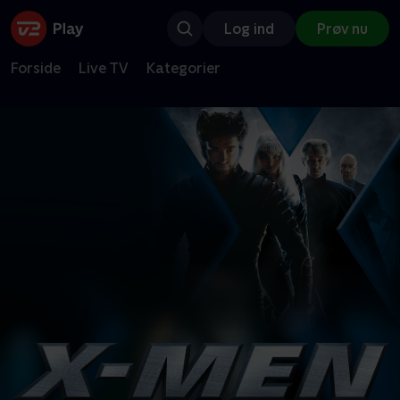
Log ind
Prøv nu
Forside
Live TV
Kategorier