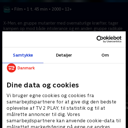
•
Film
•
1 t. 45 min
•
2000
•
12+
X-Men, en gruppe mutanter med overnaturlige kræfter, tager
kampen op mod både intolerance og en anden gruppe radikale
mutanter, der er fast besluttede på at udrydde
menneskeheden.
Samtykke
Detaljer
Om
Kræver tilkøb
Mere indhold fra Disney+
Dine data og cookies
Vi bruger egne cookies og cookies fra
samarbejdspartnere for at give dig den bedste
oplevelse af TV 2 PLAY, til statistik og til at
målrette annoncer til dig. Vores
samarbejdspartnere kan anvende cookie-data til
målrettet markedsføring på egne og andres