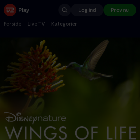
Log ind
Prøv nu
Forside
Live TV
Kategorier