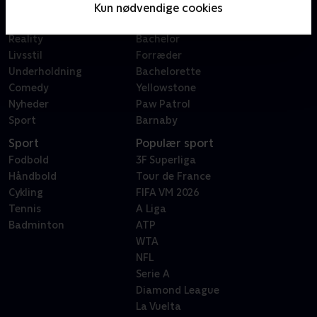
Film
Sygeplejeskolen
Kun nødvendige cookies
Dokumentar
X Factor
Reality
Bachelor
Livsstil
Forræder
Underholdning
Bachelorette
Comedy
Yellowstone
Nyheder
Paw Patrol
Sport
Barnaby
Sport
Populær sport
Fodbold
3F Superliga
Håndbold
Tour de France
Cykling
FIFA VM 2026
Tennis
A Liga
Badminton
ATP
WTA
NFL
Serie A
Diamond League
La Vuelta