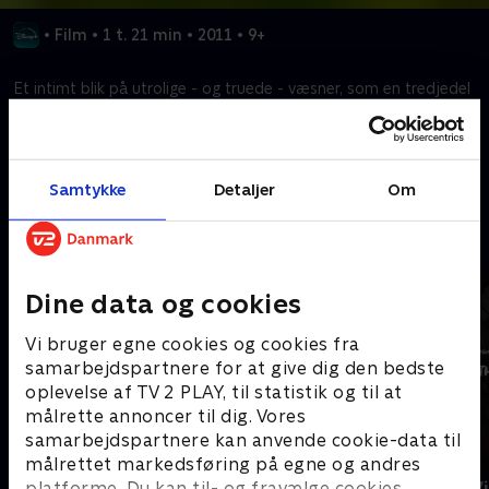
•
Film
•
1 t. 21 min
•
2011
•
9+
Et intimt blik på utrolige - og truede - væsner, som en tredjedel
af verdens fødekilder afhænger af.
Kræver tilkøb
Samtykke
Detaljer
Om
Mere indhold fra Disney+
Dine data og cookies
Vi bruger egne cookies og cookies fra
samarbejdspartnere for at give dig den bedste
oplevelse af TV 2 PLAY, til statistik og til at
målrette annoncer til dig. Vores
samarbejdspartnere kan anvende cookie-data til
målrettet markedsføring på egne og andres
The Shards
Star Wars: V
platforme. Du kan til- og fravælge cookies