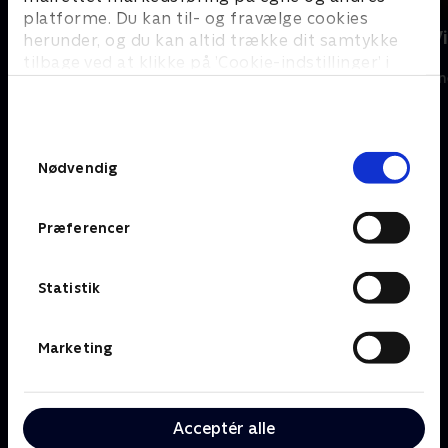
platforme. Du kan til- og fravælge cookies
The Shards
Star Wars: V
herunder, og du kan altid trække dit samtykke
Ninth Jedi
Serier • 1 sæsoner
tilbage ved at klikke på ’Cookie-indstillinger’ i
Serier • 1 sæson
bunden af siden. Læs mere om hvordan TV 2
behandler dine oplysninger i
TV 2s privatlivspolitik
.
Samtykkevalg
Om TV 2 Play
Kanaler
Nødvendig
Priser og abonnement
TV 2
Her kan du se TV 2 Play
TV 2 Sport
Præferencer
Gavekort til TV 2 Play
TV 2 News
Support og
TV 2 Echo
Kundecenter
TV 2 Fri
Statistik
Vilkår og betingelser
TV 2 Charlie
TV 2 NEWS i offentligt
C More
rum
BritBox
Marketing
SkyShowtime
Oiii
Kategorier
Populært
Acceptér alle