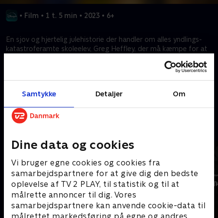
•
Film
•
1 t. 5 min
•
2023
•
6+
En sjov og hjertelig julehistorie der handler om alles yndlings-
katastroferamte skoleelev, Greg Heffley, der må kæmpe for at
holde sig på Julemandens gode side, mens hans familie
forbereder sig på en kæmpe snestorm.
Samtykke
Detaljer
Om
Kræver tilkøb
Mere indhold fra Disney+
Dine data og cookies
Vi bruger egne cookies og cookies fra
samarbejdspartnere for at give dig den bedste
oplevelse af TV 2 PLAY, til statistik og til at
målrette annoncer til dig. Vores
samarbejdspartnere kan anvende cookie-data til
målrettet markedsføring på egne og andres