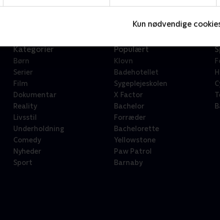
Kun nødvendige cookie
Kategorier
Populært
S
Børn
Klovn
F
Serier
Badehotellet
H
Film
Sygeplejeskolen
C
Dokumentar
X Factor
T
Reality
Bachelor
B
Livsstil
Forræder
Underholdning
Bachelorette
Comedy
Yellowstone
Nyheder
Paw Patrol
Sport
Barnaby