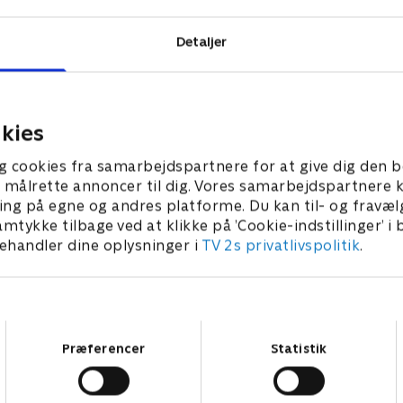
Detaljer
kies
g cookies fra samarbejdspartnere for at give dig den b
l at målrette annoncer til dig. Vores samarbejdspartner
ing på egne og andres platforme. Du kan til- og fravæl
amtykke tilbage ved at klikke på ’Cookie-indstillinger’ i
handler dine oplysninger i
TV 2s privatlivspolitik
.
Samtykkevalg
Præferencer
Statistik
Star Wars: Visions Presents - The Ninth Jedi
L
Serier • 1 sæsoner
2