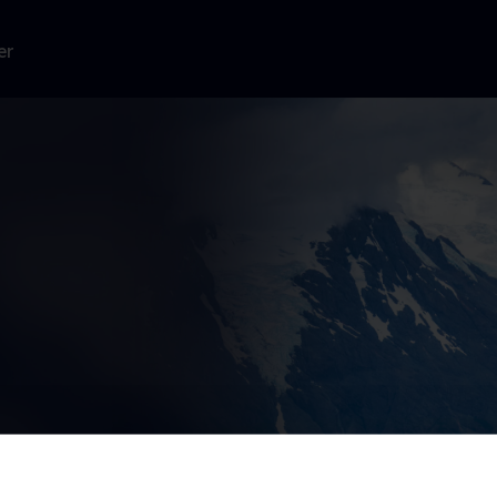
er
og Doug
are et af de