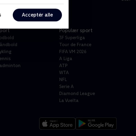
s
Acceptér alle
port
Populær sport
odbold
3F Superliga
åndbold
Tour de France
ykling
FIFA VM 2026
ennis
A Liga
adminton
ATP
WTA
NFL
Serie A
Diamond League
La Vuelta