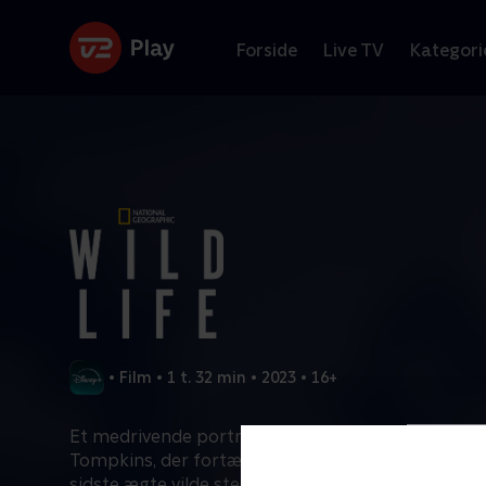
Forside
Live TV
Kategori
•
Film
•
1 t. 32 min
•
2023
•
16+
Et medrivende portræt af naturaktivisterne Kris 
Tompkins, der fortæller om deres kamp for at bev
sidste ægte vilde steder på kloden.