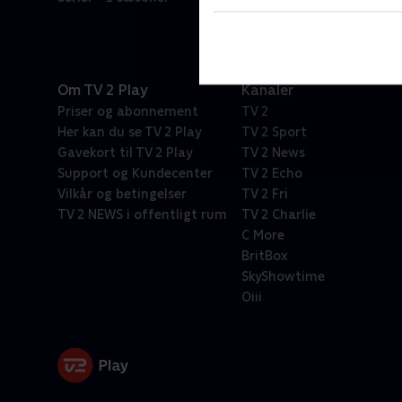
Om TV 2 Play
Kanaler
Priser og abonnement
TV 2
Her kan du se TV 2 Play
TV 2 Sport
Gavekort til TV 2 Play
TV 2 News
Support og Kundecenter
TV 2 Echo
Vilkår og betingelser
TV 2 Fri
TV 2 NEWS i offentligt rum
TV 2 Charlie
C More
BritBox
SkyShowtime
Oiii