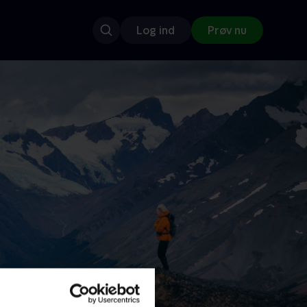
Log ind
Prøv nu