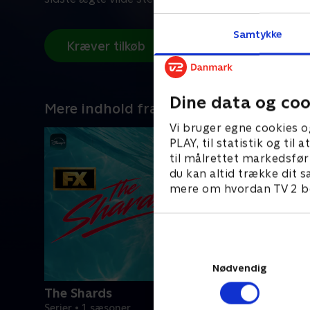
Samtykke
Kræver tilkøb
Dine data og coo
Mere indhold fra Disney+
Vi bruger egne cookies o
PLAY, til statistik og ti
til målrettet markedsfør
du kan altid trække dit s
mere om hvordan TV 2 be
Nødvendig
The Shards
Serier • 1 sæsoner