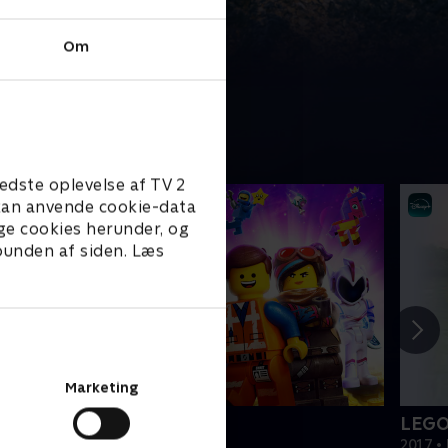
Om
edste oplevelse af TV 2
e kan anvende cookie-data
ge cookies herunder, og
 bunden af siden. Læs
Marketing
EGO filmen 2
LEGO
019 • Film • 1 t. 47 min
2017 • 