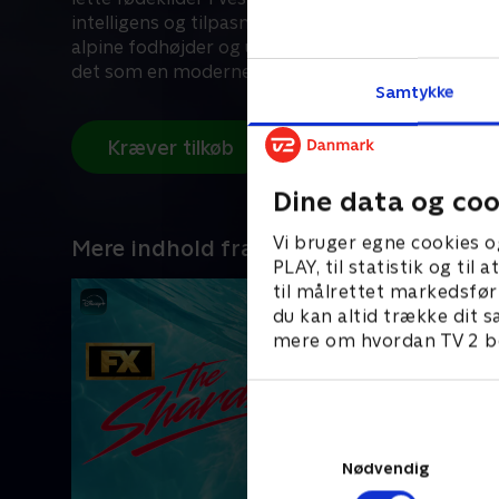
intelligens og tilpasningsevne, som det graver eft
alpine fodhøjder og undgår jægerne. Selvom nogl
det som en moderne plage, viser vildsvinet sig s
Samtykke
intelligent overlever.
Kræver tilkøb
Dine data og coo
Vi bruger egne cookies o
Mere indhold fra Disney+
PLAY, til statistik og ti
til målrettet markedsfør
du kan altid trække dit s
mere om hvordan TV 2 be
Nødvendig