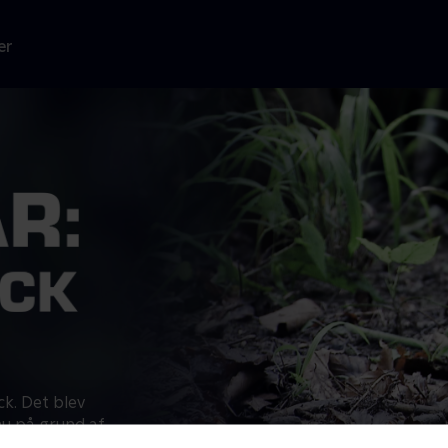
er
k. Det blev
nu på grund af
er vildsvinets