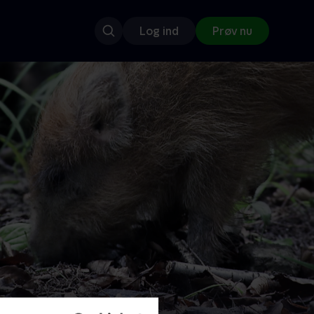
Log ind
Prøv nu