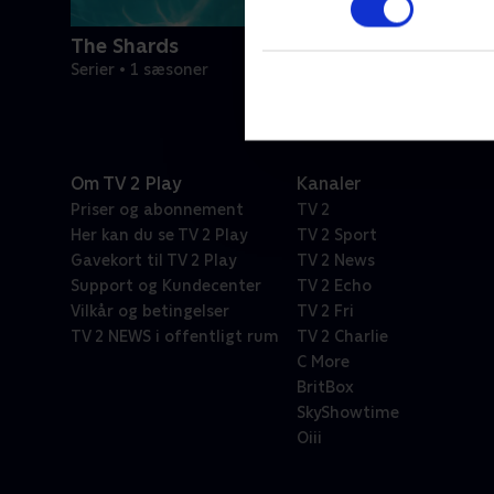
The Shards
Serier • 1 sæsoner
Om TV 2 Play
Kanaler
Priser og abonnement
TV 2
Her kan du se TV 2 Play
TV 2 Sport
Gavekort til TV 2 Play
TV 2 News
Support og Kundecenter
TV 2 Echo
Vilkår og betingelser
TV 2 Fri
TV 2 NEWS i offentligt rum
TV 2 Charlie
C More
BritBox
SkyShowtime
Oiii