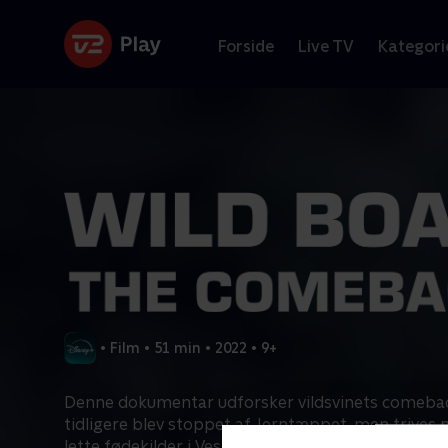
Forside
Live TV
Kategori
•
Film
•
51 min
•
2022
•
9+
Denne dokumentar udforsker vildsvinets comebac
tidligere blev stoppet af Jerntæppet, men trives 
lette fødekilder i Vesteuropa. Dokumentaren skildr