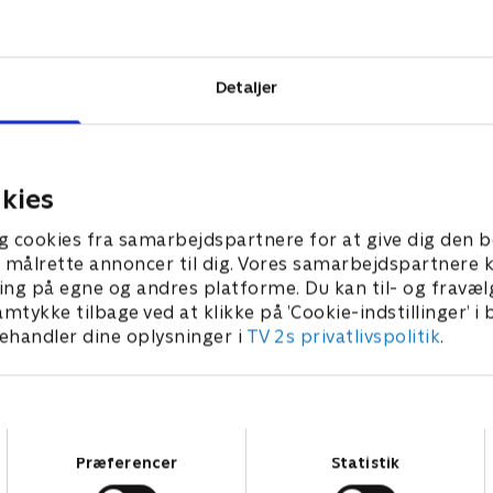
er føde i de
e betragter
om en sød og
Detaljer
kies
g cookies fra samarbejdspartnere for at give dig den b
l at målrette annoncer til dig. Vores samarbejdspartner
ing på egne og andres platforme. Du kan til- og fravæl
amtykke tilbage ved at klikke på ’Cookie-indstillinger’ i
handler dine oplysninger i
TV 2s privatlivspolitik
.
Samtykkevalg
Præferencer
Statistik