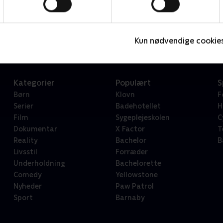
Star Wars: Visions Presents - The Ninth Jedi
L
Serier • 1 sæsoner
2
Kun nødvendige cookie
Kategorier
Populært
S
Børn
Klovn
F
Serier
Badehotellet
H
Film
Sygeplejeskolen
C
Dokumentar
X Factor
T
Reality
Bachelor
B
Livsstil
Forræder
Underholdning
Bachelorette
Comedy
Yellowstone
Nyheder
Paw Patrol
Sport
Barnaby