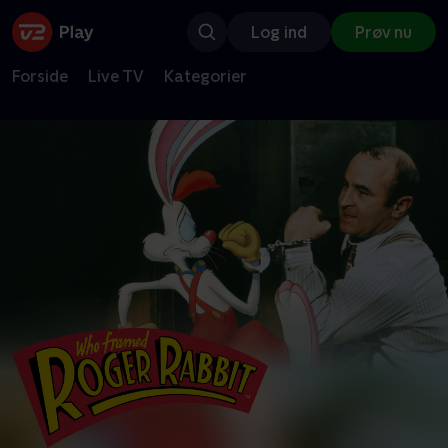
Log ind
Prøv nu
Forside
Live TV
Kategorier