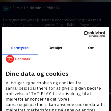
•
Film
•
1 t. 44 min
•
1988
•
9+
Da tegnefilmbyens ejer bliver fundet myrdet, peger alt mod
tegnefilmsfiguren superstjernen Roger Rabbit. Roger tigger
detektiv Eddie Valiant, der hader tegnefilmsfigurer, om at finde
den sande skurk.
Samtykke
Detaljer
Om
Kræver tilkøb
Mere indhold fra Disney+
Dine data og cookies
Vi bruger egne cookies og cookies fra
samarbejdspartnere for at give dig den bedste
oplevelse af TV 2 PLAY, til statistik og til at
målrette annoncer til dig. Vores
samarbejdspartnere kan anvende cookie-data til
målrettet markedsføring på egne og andres