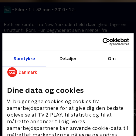
•
Film
•
1 t. 32 min
•
2010
•
12+
Beth, en kurator fra New York uden held i kærlighed, tager en
smuttur til Rom. Hun begynder at samle mønter fra
Kærlighedens springvand, der magisk tænder lidenskaben i
nogle upassende bejlere.
Samtykke
Detaljer
Om
Kræver tilkøb
Mere indhold fra Disney+
Dine data og cookies
Vi bruger egne cookies og cookies fra
samarbejdspartnere for at give dig den bedste
oplevelse af TV 2 PLAY, til statistik og til at
målrette annoncer til dig. Vores
samarbejdspartnere kan anvende cookie-data til
målrettet markedsføring på egne og andres