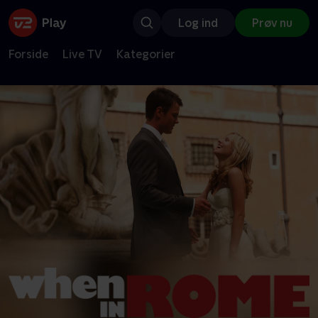
Log ind
Prøv nu
Forside
Live TV
Kategorier