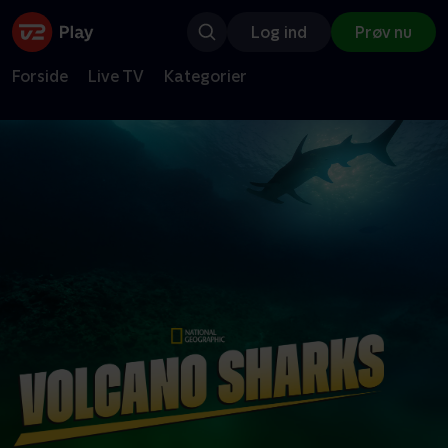
Log ind
Prøv nu
Forside
Live TV
Kategorier