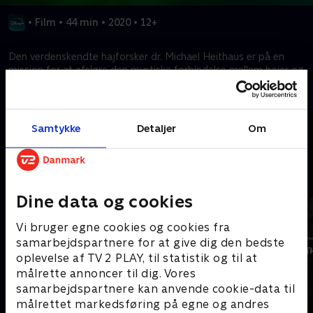
•
Film
•
44 min
•
2020
•
12+
Den verdenskendte hajforsker dr. Michael Heithaus er på en
mission for at afsløre den mystiske forbindelse mellem hajer og
vulkaner.
Kræver tilkøb
Samtykke
Detaljer
Om
Mere indhold fra Disney+
Dine data og cookies
Vi bruger egne cookies og cookies fra
samarbejdspartnere for at give dig den bedste
oplevelse af TV 2 PLAY, til statistik og til at
målrette annoncer til dig. Vores
samarbejdspartnere kan anvende cookie-data til
målrettet markedsføring på egne og andres