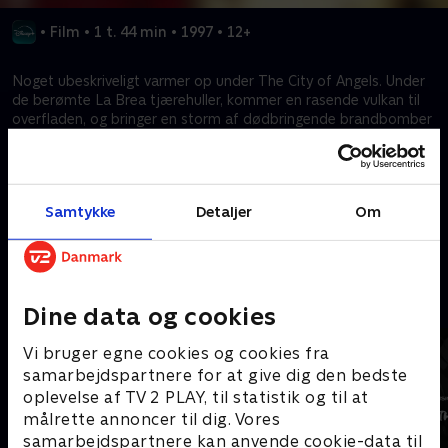
•
Film
•
1 t. 44 min
•
1997
•
12+
Noget ubeskriveligt varmer op under The City of Angels. Under
de berømte La Brea tjærehuller, kommer en rasende vulkan til
overfladen, og bringer en storm af dødbringende brandbomber
og en endeløs strøm af glødende lava på byen. Oplev
hæsblæsende spænding, når drømmenes hovedstad finder ud
af, hvad mareridt er gjort af.
Samtykke
Detaljer
Om
Kræver tilkøb
Mere indhold fra Disney+
Dine data og cookies
Vi bruger egne cookies og cookies fra
samarbejdspartnere for at give dig den bedste
oplevelse af TV 2 PLAY, til statistik og til at
målrette annoncer til dig. Vores
samarbejdspartnere kan anvende cookie-data til