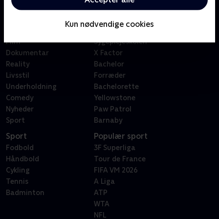
Kategorier
Populært
Børn
Klovn
Kun nødvendige cookies
Serier
Badehotellet
Film
Sygeplejeskolen
Dokumentar
X Factor
Reality
Bachelor
Livsstil
Forræder
Underholdning
Bachelorette
Comedy
Yellowstone
Nyheder
Paw Patrol
Sport
Barnaby
Sport
Populær sport
Fodbold
3F Superliga
Håndbold
Tour de France
Cykling
FIFA VM 2026
Tennis
A Liga
Badminton
ATP
WTA
NFL