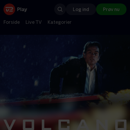
Log ind
Prøv nu
Forside
Live TV
Kategorier