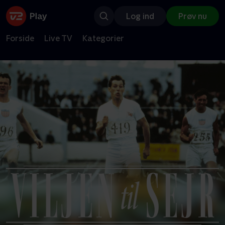
Log ind
Prøv nu
Forside
Live TV
Kategorier