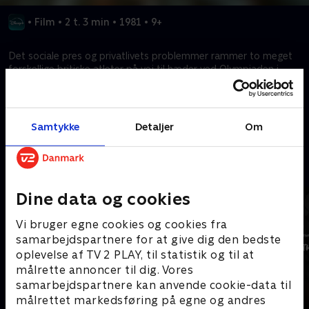
•
Film
•
2 t. 3 min
•
1981
•
9+
Det sociale pres og privatlivets problemmer rammer to meget
forskellige britiske atleter på vej til hæder ved Olympiaden i
Paris i 1924 meget forskelligt.
Kræver tilkøb
Samtykke
Detaljer
Om
Mere indhold fra Disney+
Dine data og cookies
Vi bruger egne cookies og cookies fra
samarbejdspartnere for at give dig den bedste
oplevelse af TV 2 PLAY, til statistik og til at
målrette annoncer til dig. Vores
samarbejdspartnere kan anvende cookie-data til
målrettet markedsføring på egne og andres