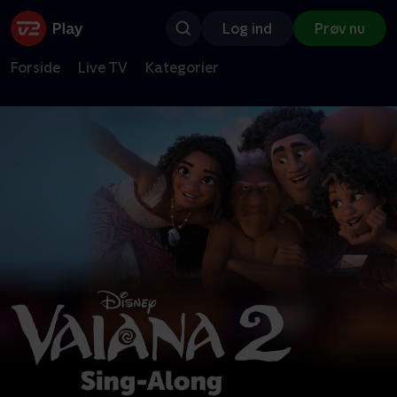
Log ind
Prøv nu
Forside
Live TV
Kategorier