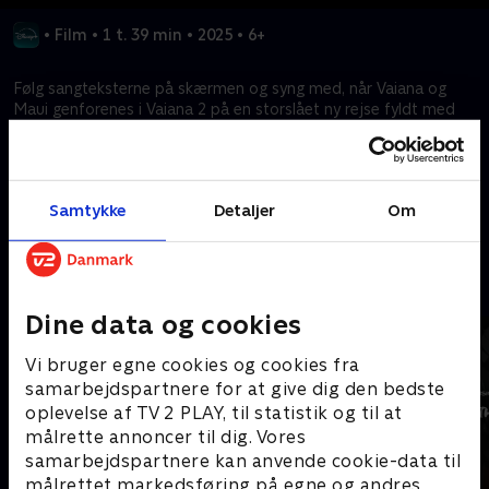
•
Film
•
1 t. 39 min
•
2025
•
6+
Følg sangteksterne på skærmen og syng med, når Vaiana og
Maui genforenes i Vaiana 2 på en storslået ny rejse fyldt med
medrivende nye sange, herunder "Can I Get A Chee Hoo?",
"We're Back" og "Beyond". Kun tilgængelig på engelsk.
Samtykke
Detaljer
Om
Kræver tilkøb
Mere indhold fra Disney+
Dine data og cookies
Vi bruger egne cookies og cookies fra
samarbejdspartnere for at give dig den bedste
oplevelse af TV 2 PLAY, til statistik og til at
målrette annoncer til dig. Vores
samarbejdspartnere kan anvende cookie-data til
målrettet markedsføring på egne og andres