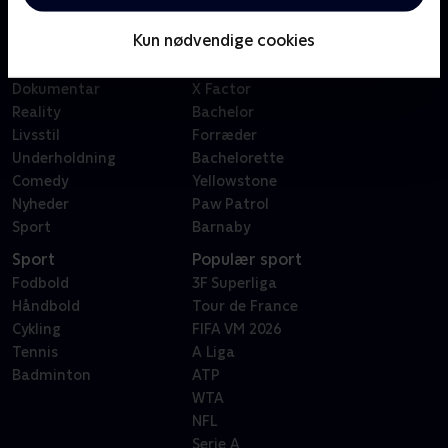
Børn
Klovn
Kun nødvendige cookies
Serier
Badehotellet
Film
Sygeplejeskolen
Dokumentar
X Factor
Reality
Bachelor
Livsstil
Forræder
Underholdning
Bachelorette
Comedy
Yellowstone
Nyheder
Paw Patrol
Sport
Barnaby
Sport
Populær sport
Fodbold
3F Superliga
Håndbold
Tour de France
Cykling
FIFA VM 2026
Tennis
A Liga
Badminton
ATP
WTA
NFL
Serie A