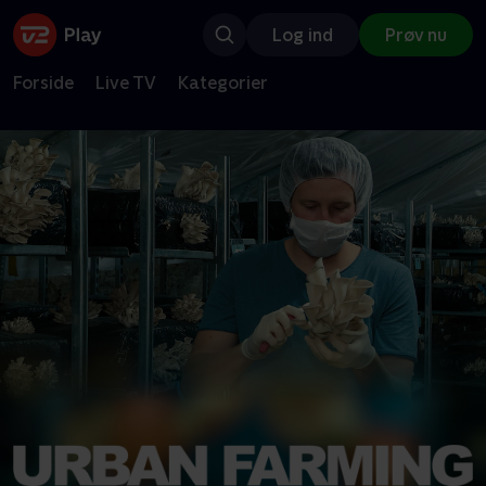
Log ind
Prøv nu
Forside
Live TV
Kategorier