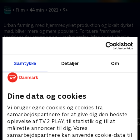
•
Film
•
44 min
•
2021
•
9+
Urban farming, med hjemmedyrket produktion og lokalt dyrket
mad, bliver mere og mere populært. Fortalere fremhæver
fordelene for ernæring og klimabevarelse. Men er det virkelig
bæredygtigt? Er gør-det-selv-plantning og høstning værdifuldt,
eller er det bare et reklamestunt udtænkt af havecentrene?
Samtykke
Detaljer
Om
Kræver tilkøb
Mere indhold fra Disney+
Dine data og cookies
Vi bruger egne cookies og cookies fra
samarbejdspartnere for at give dig den bedste
oplevelse af TV 2 PLAY, til statistik og til at
målrette annoncer til dig. Vores
samarbejdspartnere kan anvende cookie-data til