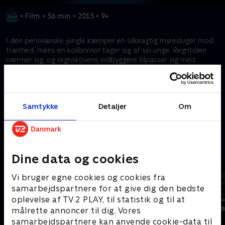
•
Film
•
56 min
•
2015
•
9+
I den peruvianske jungle kæmper en silkeagtig myresluger mod
træthed, mens en kolibrimor tager sig af sin unge. Regntiden
nærmer sig, og regnskovens indbyggere tilpasser sig med
besynderlige forhold og opfindsomme strategier. Men
ankomsten af en ny art tager dem på sengen og udfordrer
deres modstandsdygtighed, som er finpudset gennem
årtusinders evolution.
Samtykke
Detaljer
Om
Kræver tilkøb
Mere indhold fra Disney+
Dine data og cookies
Vi bruger egne cookies og cookies fra
samarbejdspartnere for at give dig den bedste
oplevelse af TV 2 PLAY, til statistik og til at
målrette annoncer til dig. Vores
samarbejdspartnere kan anvende cookie-data til