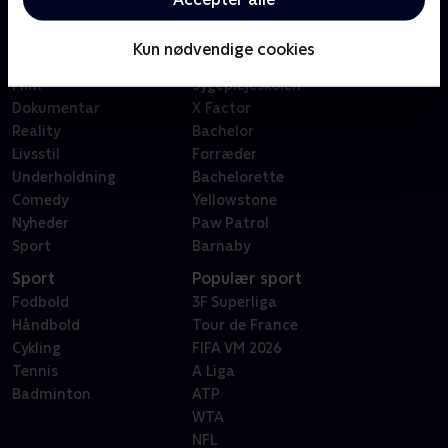
Kategorier
Populært
Børn
Klovn
Kun nødvendige cookies
Serier
Badehotellet
Film
Sygeplejeskolen
Dokumentar
X Factor
Reality
Bachelor
Livsstil
Forræder
Underholdning
Bachelorette
Comedy
Yellowstone
Nyheder
Paw Patrol
Sport
Barnaby
Sport
Populær sport
Fodbold
3F Superliga
Håndbold
Tour de France
Cykling
FIFA VM 2026
Tennis
A Liga
Badminton
ATP
WTA
NFL