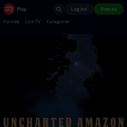
Log ind
Prøv nu
Forside
Live TV
Kategorier