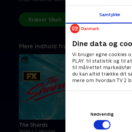
Samtykke
Kræver tilkøb
Dine data og coo
Mere indhold fra Disney+
Vi bruger egne cookies o
PLAY, til statistik og ti
til målrettet markedsfør
du kan altid trække dit s
mere om hvordan TV 2 be
Nødvendig
The Shards
Serier • 1 sæsoner