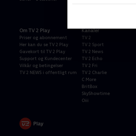
Om TV 2 Play
Kanaler
Priser og abonnement
TV 2
Her kan du se TV 2 Play
TV 2 Sport
Gavekort til TV 2 Play
TV 2 News
Support og Kundecenter
TV 2 Echo
Vilkår og betingelser
TV 2 Fri
TV 2 NEWS i offentligt rum
TV 2 Charlie
C More
BritBox
SkyShowtime
Oiii