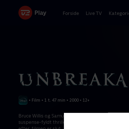
Forside
Live TV
Kategori
•
Film
•
1 t. 47 min
•
2000
•
12+
Bruce Willis og Samuel L. Jackson medvirker i en 
suspense-fyldt thriller, som bliver siddende i kr
efter, filmen er slut...